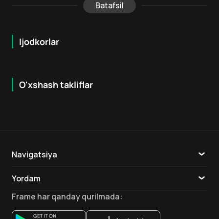
Batafsil
Ijodkorlar
O'xshash takliflar
7.9
8.6
16
+
18
+
Hafta Topi
Hafta Topi
Navigatsiya
Katalog
Yordam
TV
Aloqa
Frame
har qanday qurilmada
:
Ilovalar