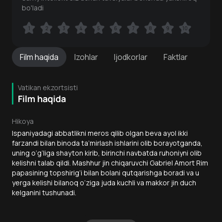
bo'ladi
1
1
2
2
3
3
4
4
5
5
6
6
7
7
8
8
9
9
10
10
Film
haqida
Izohlar
Ijodkorlar
Faktlar
Vatikan ekzortsisti
Film haqida
Hikoya
Ispaniyadagi abbatlikni meros qilib olgan beva ayol ikki
farzandi bilan binoda ta’mirlash ishlarini olib borayotganda,
uning o‘g‘liga shayton kirib, birinchi navbatda ruhoniyni olib
kelishni talab qildi. Mashhur jin chiqaruvchi Gabriel Amort Rim
papasining topshirig‘i bilan bolani qutqarishga boradi va u
yerga kelishi bilanoq o‘ziga juda kuchli va makkor jin duch
kelganini tushunadi.