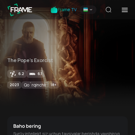
Frame TV
The Pope's Exorcist
6.2
6.1
Qo`rqinchli
2023
18
+
Baho bering
Sun'iy intellekt siz uchun tavsiyalar berishda yaxshiroq