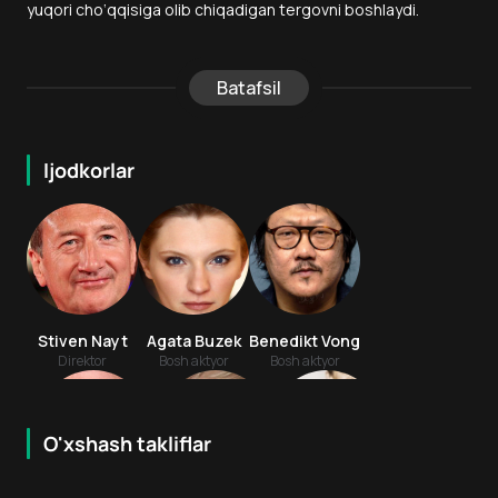
yuqori cho‘qqisiga olib chiqadigan tergovni boshlaydi.
Batafsil
Ijodkorlar
Stiven Nayt
Agata Buzek
Benedikt Vong
Direktor
Bosh aktyor
Bosh aktyor
O'xshash takliflar
6.6
6.2
18
+
18
+