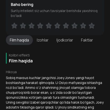
Baho bering
Sun'iy intellekt siz uchun tavsiyalar berishda yaxshiroq
bo'ladi
1
1
2
2
3
3
4
4
5
5
6
6
7
7
8
8
9
9
10
10
Film
haqida
Izohlar
Ijodkorlar
Faktlar
Kolibri effekti
Film haqida
Hikoya
Sobiq maxsus kuchlar jangchisi Joey Jones yangi hayot
boshlashga harakat qilmoqda. U Osiyo mafiyasiga ishlashga
rozi bo‘ladi. Ammo o‘z shahrining jinoyat olamiga tobora
chuqurroq kirib borar ekan, u o‘zida sodir bo‘layotgan
qonunsizlikka xotirjam qarab tura olmasligini tushunadi.
Uning sevgilisi Izabel qaroqchilar qo‘lida halok bo‘lgach, Joey
adolatni tiklashga qaror qiladi. U jinoiy sindikatning eng