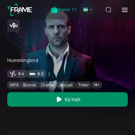
Frame TV
Hummingbird
6.4
6.2
Boevik
Drama
Jinoyat
Triller
2012
18
+
Ko'rish