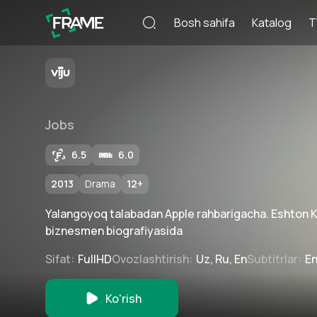
Bosh sahifa
Katalog
T
Jobs
6.5
6.0
2013
Drama
12
+
Yalangoyoq talabadan Apple rahbarigacha. Eshton 
biznesmen biografiyasida
Sifat
:
FullHD
Ovozlashtirish
:
Uz, Ru, En
Subtitrlar
:
E
Ko'rish