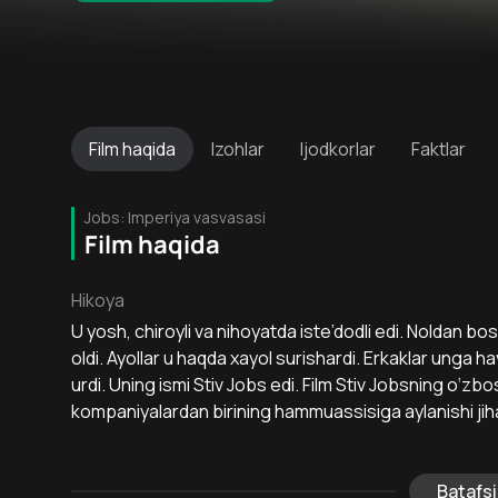
Film
haqida
Izohlar
Ijodkorlar
Faktlar
Jobs: Imperiya vasvasasi
Film haqida
Hikoya
U yosh, chiroyli va nihoyatda iste’dodli edi. Noldan b
oldi. Ayollar u haqda xayol surishardi. Erkaklar unga ha
urdi. Uning ismi Stiv Jobs edi. Film Stiv Jobsning o‘z
kompaniyalardan birining hammuassisiga aylanishi jiha
Batafsi