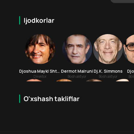
Ijodkorlar
Djoshua Maykl Shtern
Dermot Malruni
Dj.K. Simmons
Dj
Direktor
Bosh aktyor
Bosh aktyor
Bos
O'xshash takliflar
6.6
18
+
18
+
Lukas Xaas
Ron Eldard
Aaron Kuban
Amanda Kr
Bosh aktyor
Bosh aktyor
Aktyor
Aktyor