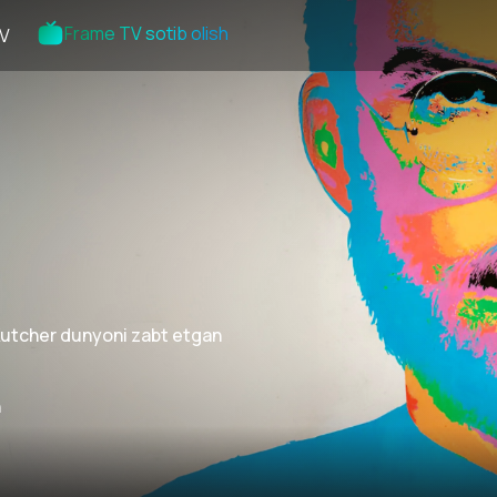
Frame TV sotib olish
V
Kutcher dunyoni zabt etgan
n