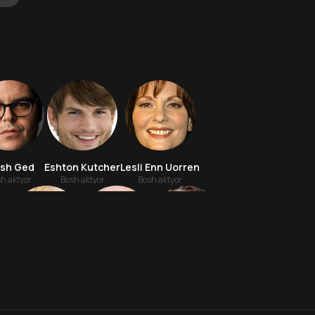
osh Ged
Eshton Kutcher
Lesli Enn Uorren
h aktyor
Bosh aktyor
Bosh aktyor
7.0
7.9
16
+
18
+
yu
Ana O’Rayli
Annika Bertea
Ava Akres
Hafta Topi
Hafta Topi
Aktyor
Aktyor
Aktyor