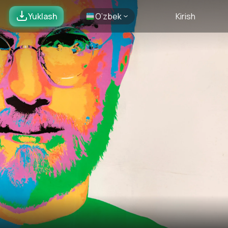
Yuklash
O’zbek
Kirish