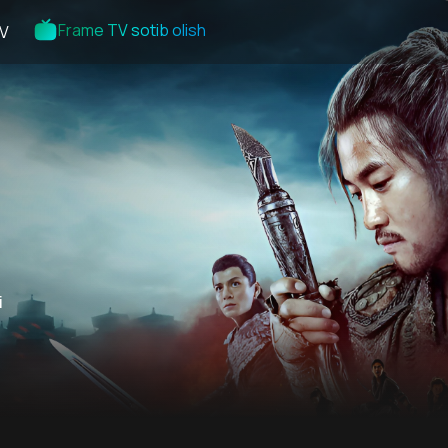
Frame TV sotib olish
V
i