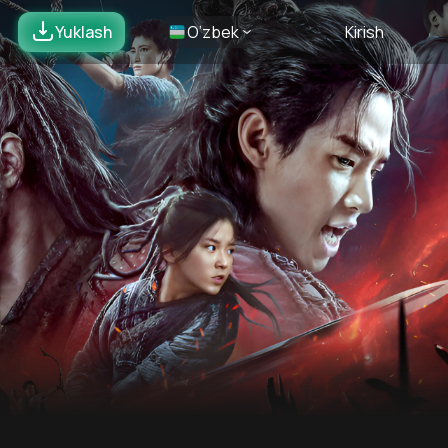
Yuklash
O’zbek
Kirish