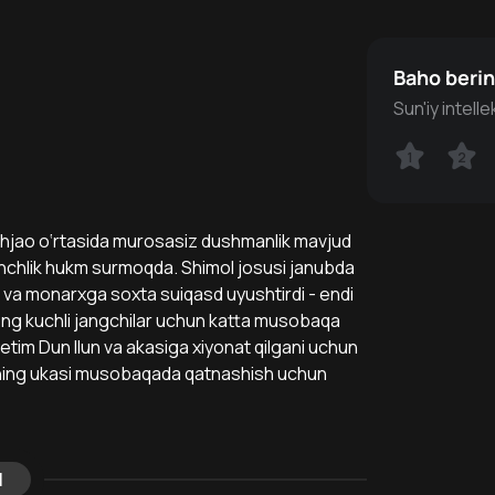
Baho beri
Sun'iy intell
1
1
2
2
 Chjao o‘rtasida murosasiz dushmanlik mavjud
 tinchlik hukm surmoqda. Shimol josusi janubda
i va monarxga soxta suiqasd uyushtirdi - endi
eng kuchli jangchilar uchun katta musobaqa
etim Dun Ilun va akasiga xiyonat qilgani uchun
nning ukasi musobaqada qatnashish uchun
l