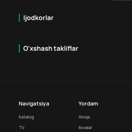
Ijodkorlar
O'xshash takliflar
7.6
18
+
16
+
Hafta Topi
Navigatsiya
Yordam
Katalog
Aloqa
TV
Ilovalar