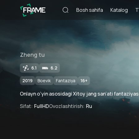
Bosh sahifa
Katalog
T
Zheng tu
6.1
6.2
2019
Boevik
Fantaziya
16
+
Onlayn o‘yin asosidagi Xitoy jang san’ati fantaziyas
Sifat
:
FullHD
Ovozlashtirish
:
Ru