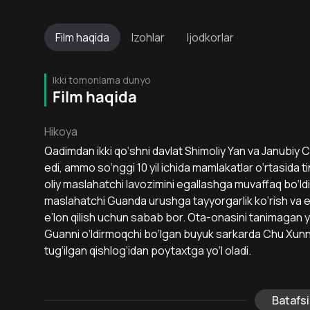
Film
haqida
Izohlar
Ijodkorlar
Ikki tomonlama dunyo
Film haqida
Hikoya
Qadimdan ikki qo‘shni davlat Shimoliy Yan va Janubiy
edi, ammo so‘nggi 10 yil ichida mamlakatlar o‘rtasida
oliy maslahatchi lavozimini egallashga muvaffaq bo‘ld
maslahatchi Guanda urushga tayyorgarlik ko‘rish va 
e’lon qilish uchun sabab bor. Ota-onasini tanimagan y
Guanni o‘ldirmoqchi bo‘lgan buyuk sarkarda Chu Xu
tug‘ilgan qishlog‘idan poytaxtga yo‘l oladi.
Batafsi