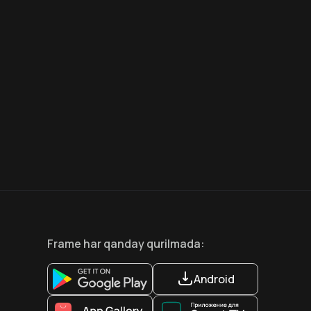
7.5
6.6
18
+
12
+
Hafta Topi
Frame
har qanday qurilmada
:
Android