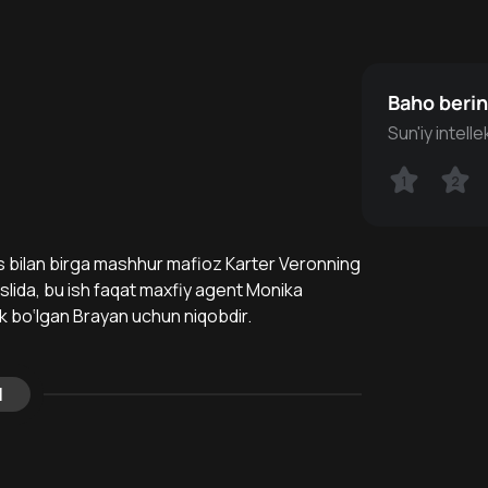
Baho beri
Sun'iy intell
1
1
2
2
s bilan birga mashhur mafioz Karter Veronning
aslida, bu ish faqat maxfiy agent Monika
rak bo‘lgan Brayan uchun niqobdir.
l