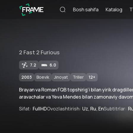
Bosh sahifa
Katalog
T
2 Fast 2 Furious
7.2
6.0
2003
Boevik
Jinoyat
Triller
12
+
Brayan va Roman FQB topshirig‘i bilan yirik dragdiller
aravachalar va Yeva Mendes bilan zamonaviy davomi
Sifat
:
FullHD
Ovozlashtirish
:
Uz, Ru, En
Subtitrlar
:
Ru