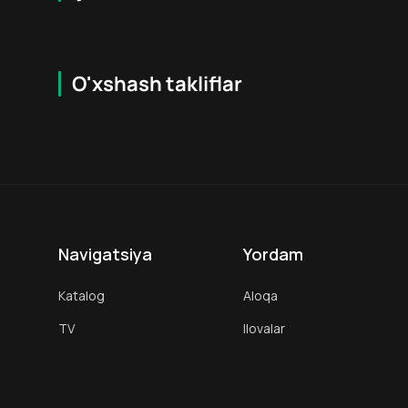
O'xshash takliflar
6.1
18
+
18
+
Navigatsiya
Yordam
Katalog
Aloqa
TV
Ilovalar