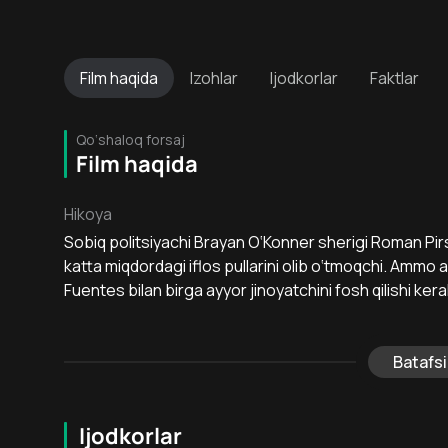
Film
haqida
Izohlar
Ijodkorlar
Faktlar
Qo‘shaloq forsaj
Film haqida
Hikoya
Sobiq politsiyachi Brayan O‘Konner sherigi Roman Pir
katta miqdordagi iflos pullarini olib o‘tmoqchi. Ammo 
Fuentes bilan birga ayyor jinoyatchini fosh qilishi ke
Batafsi
Ijodkorlar