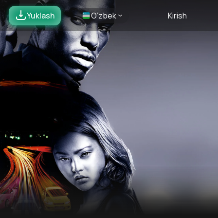
Yuklash
O’zbek
Kirish