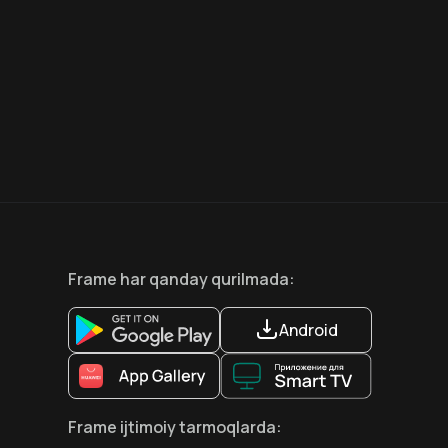
7.9
8.6
18
+
18
+
Hafta Topi
Hafta Topi
Frame
har qanday qurilmada
:
Android
Frame
ijtimoiy tarmoqlarda
: