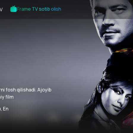
Frame TV sotib olish
V
ni fosh qilishadi. Ajoyib
y film
, En