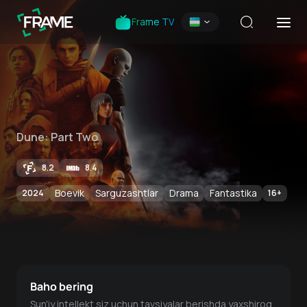
Frame TV
Dune: Part Two
8.2
8.4
Boevik
Sarguzashtlar
Drama
Fantastika
2024
16
+
Baho bering
Sun'iy intellekt siz uchun tavsiyalar berishda yaxshiroq