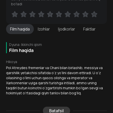
bo'ladi
1
1
2
2
3
3
4
4
5
5
6
6
7
7
8
8
9
9
10
10
Film
haqida
Izohlar
Ijodkorlar
Faktlar
Dyuna: Ikkinchi qism
Film haqida
Hikoya
Pol Atreydes fremenlar va Chani bilan birlashib, messiya va
qarshilik yetakchisi sifatida o‘z yo‘lini davom ettiradi. U o‘z
oilasining o‘limi uchun qasos olishga va imperator va
Xarkonnenlar uyiga qarshi turishga intiladi, ammo uning
taqdiri butun koinotni o‘zgartirishi mumkin bo‘lgan sevgi va
hokimiyat o‘rtasidagi qiyin tanlov bilan bog‘liq.
Batafsil