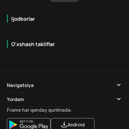
Ijodkorlar
O'xshash takliflar
6.2
7.9
18
+
16
+
Hafta Topi
Navigatsiya
Katalog
Yordam
TV
Aloqa
Frame
har qanday qurilmada
:
Ilovalar
Android