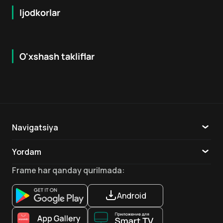
Ijodkorlar
O'xshash takliflar
6.8
7.3
18
+
6
+
Navigatsiya
Katalog
Yordam
TV
Aloqa
Frame
har qanday qurilmada
:
Ilovalar
Android