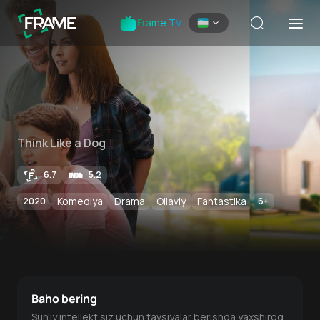
Frame TV
Think Like a Dog
6.7
5.2
Komediya
Drama
Oilaviy
Fantastika
2020
6
+
Baho bering
Sun'iy intellekt siz uchun tavsiyalar berishda yaxshiroq