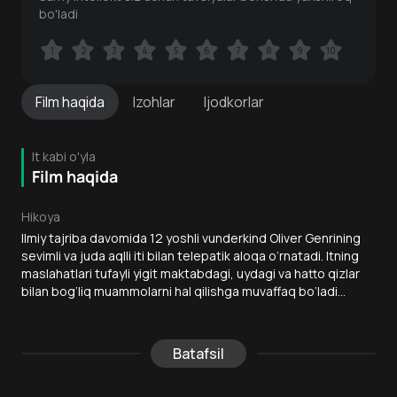
bo'ladi
1
1
2
2
3
3
4
4
5
5
6
6
7
7
8
8
9
9
10
10
Film
haqida
Izohlar
Ijodkorlar
It kabi o'yla
Film haqida
Hikoya
Ilmiy tajriba davomida 12 yoshli vunderkind Oliver Genrining
sevimli va juda aqlli iti bilan telepatik aloqa o‘rnatadi. Itning
maslahatlari tufayli yigit maktabdagi, uydagi va hatto qizlar
bilan bog‘liq muammolarni hal qilishga muvaffaq bo‘ladi...
Batafsil