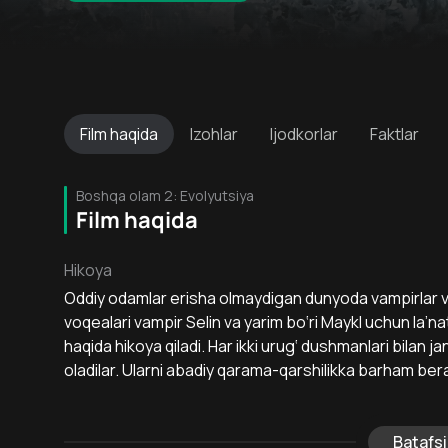
Film
haqida
Izohlar
Ijodkorlar
Faktlar
Boshqa olam 2: Evolyutsiya
Film haqida
Hikoya
Oddiy odamlar erisha olmaydigan dunyoda vampirlar va
voqealari vampir Selin va yarim bo‘ri Maykl uchun la’n
haqida hikoya qiladi. Har ikki urug‘ dushmanlari bilan jang 
oladilar. Ularni abadiy qarama-qarshilikka barham be
Batafsi