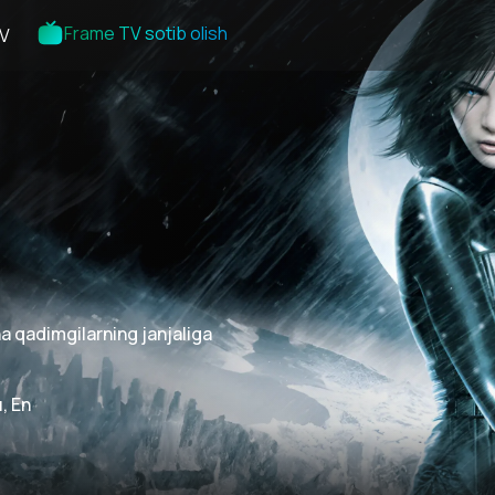
Frame TV sotib olish
V
na qadimgilarning janjaliga
, En