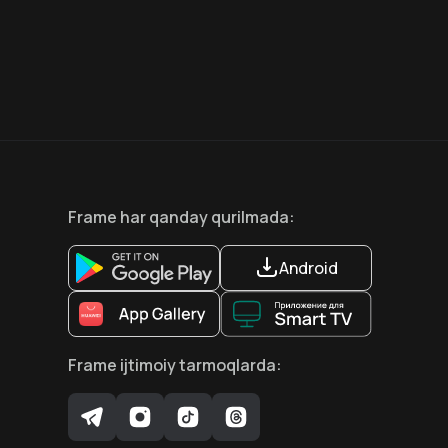
7.5
6.6
18
+
12
+
Hafta Topi
Frame
har qanday qurilmada
:
Android
Frame
ijtimoiy tarmoqlarda
: