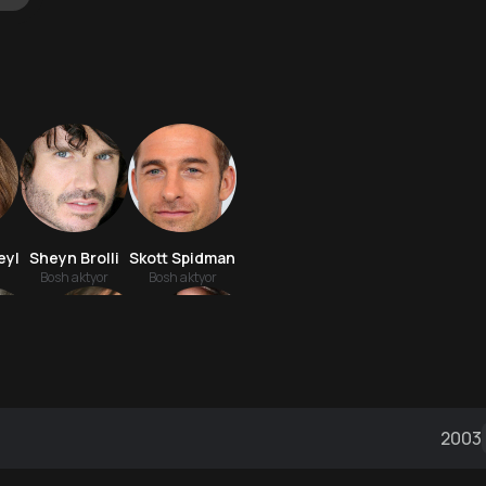
eyl
Sheyn Brolli
Skott Spidman
Bosh aktyor
Bosh aktyor
Stil
Deni Papino
Djon Mann
2003
r
Aktyor
Aktyor