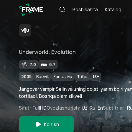
Bosh sahifa
Katalog
T
Underworld: Evolution
7.0
6.7
2005
Boevik
Fantaziya
Triller
18
+
Jangovar vampir Selin va uning do‘sti yarim bo‘ri ya
tortiladi. Boshqa olam sikveli
Sifat
:
FullHD
Ovozlashtirish
:
Uz, Ru, En
Subtitrlar
:
Ru
Ko'rish