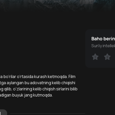
Baho beri
Sun'iy intell
1
1
2
2
 bo‘rilar o‘rtasida kurash ketmoqda. Film
atga aylangan bu adovatning kelib chiqishi
qilib, o‘zlarining kelib chiqish sirlarini bilib
radigan buyuk jang kutmoqda.
l