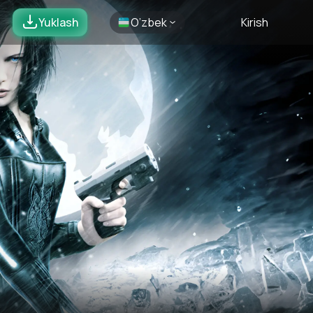
Yuklash
O’zbek
Kirish