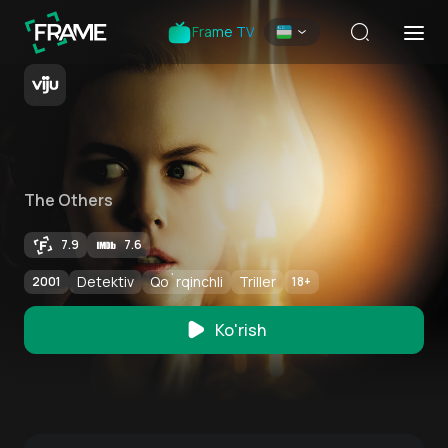
Frame TV
The Others
7.9
7.6
Detektiv
Qo`rqinchli
Triller
2001
18
+
Ko'rish