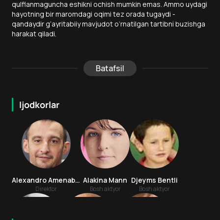
qulflanmaguncha eshikni ochish mumkin emas. Ammo uydagi
hayotning bir maromdagi oqimi tez orada tugaydi -
qandaydir g‘ayritabiiy mavjudot o‘rnatilgan tartibni buzishga
harakat qiladi.
Batafsil
Ijodkorlar
Alexandro Amenabar
Alakina Mann
Djeyms Bentli
Direktor
Bosh aktyor
Bosh aktyor