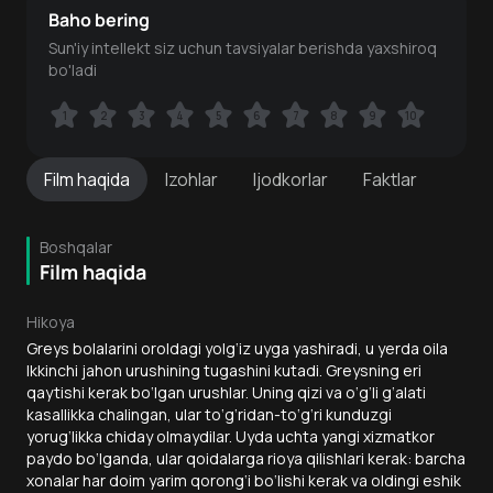
Baho bering
Sun'iy intellekt siz uchun tavsiyalar berishda yaxshiroq
bo'ladi
1
1
2
2
3
3
4
4
5
5
6
6
7
7
8
8
9
9
10
10
Film
haqida
Izohlar
Ijodkorlar
Faktlar
Boshqalar
Film haqida
Hikoya
Greys bolalarini oroldagi yolg‘iz uyga yashiradi, u yerda oila
Ikkinchi jahon urushining tugashini kutadi. Greysning eri
qaytishi kerak bo‘lgan urushlar. Uning qizi va o‘g‘li g‘alati
kasallikka chalingan, ular to‘g‘ridan-to‘g‘ri kunduzgi
yorug‘likka chiday olmaydilar. Uyda uchta yangi xizmatkor
paydo bo‘lganda, ular qoidalarga rioya qilishlari kerak: barcha
xonalar har doim yarim qorong‘i bo‘lishi kerak va oldingi eshik