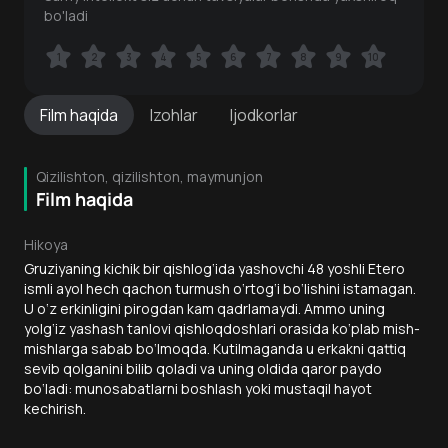
bo'ladi
1
1
2
2
3
3
4
4
5
5
6
6
7
7
8
8
9
9
10
10
Film
haqida
Izohlar
Ijodkorlar
Qizilishton, qizilishton, maymunjon
Film haqida
Hikoya
Gruziyaning kichik bir qishlog‘ida yashovchi 48 yoshli Etero
ismli ayol hech qachon turmush o‘rtog‘i bo‘lishini istamagan.
U o‘z erkinligini pirogdan kam qadrlamaydi. Ammo uning
yolg‘iz yashash tanlovi qishloqdoshlari orasida ko‘plab mish-
mishlarga sabab bo‘lmoqda. Kutilmaganda u erkakni qattiq
sevib qolganini bilib qoladi va uning oldida qaror paydo
bo‘ladi: munosabatlarni boshlash yoki mustaqil hayot
kechirish.