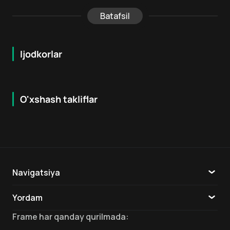
Batafsil
Ijodkorlar
O'xshash takliflar
6.9
7.9
18
+
16
+
Hafta Topi
Navigatsiya
Katalog
Yordam
TV
Aloqa
Frame
har qanday qurilmada
: