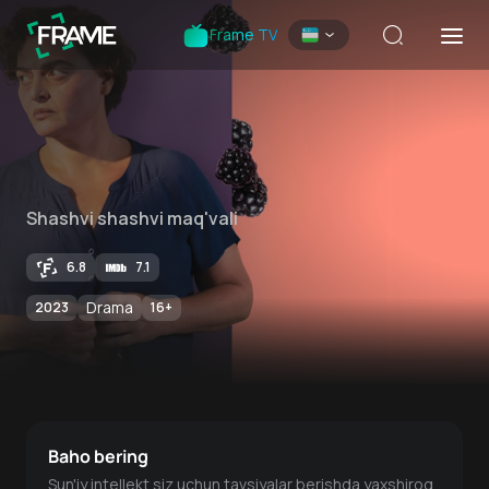
Frame TV
Shashvi shashvi maq'vali
6.8
7.1
Drama
2023
16
+
Baho bering
Sun'iy intellekt siz uchun tavsiyalar berishda yaxshiroq