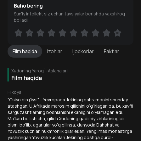
Baho bering
Sun'iy intellekt siz uchun tavsiyalar berishda yaxshiroq
bo'ladi
1
1
2
2
3
3
4
4
5
5
6
6
7
7
8
8
9
9
10
10
Film
haqida
Izohlar
Ijodkorlar
Faktlar
Xudoning Yarog`-Aslahalari
Film haqida
Hikoya
"Osiyo qirg‘iysi" - Yevropada Jekining qahramonini shunday
atashgan. U Afrikada marosim qilichini o‘g‘irlaganida, bu xavfli
sarguzashtlarning boshlanishi ekanligini o‘ylamagan edi.
Ma’lum bo‘lishicha, qilich Xudoning qadimiy zirhlarining bir
qismi bo‘lib, agar ular yo‘q qilinsa, dunyoda Dahshat va
Yovuzlik kuchlari hukmronlik qilar ekan. Yengilmas monastirga
yashiringan Yovuzlik kuchlari Jekining boshqa qurol-