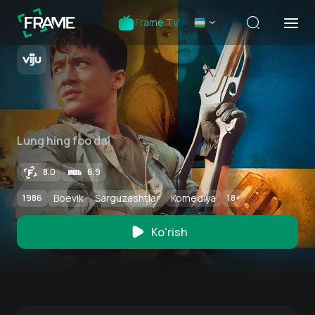
Frame TV
Lung hing foo dai
8.0
6.9
Boevik
Sarguzashtlar
Komediya
1986
18
+
Ko'rish