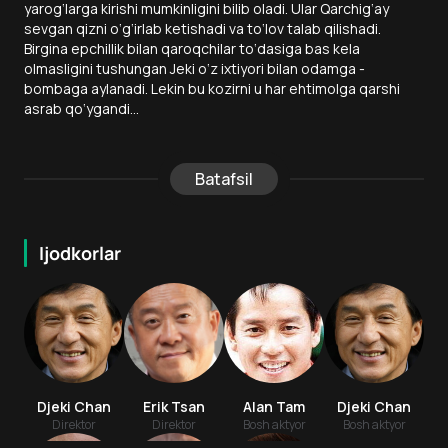
yarog‘larga kirishi mumkinligini bilib oladi. Ular Qarchig‘ay
sevgan qizni o‘g‘irlab ketishadi va to‘lov talab qilishadi.
Birgina epchillik bilan qaroqchilar to‘dasiga bas kela
olmasligini tushungan Jeki o‘z ixtiyori bilan odamga -
bombaga aylanadi. Lekin bu kozirni u har ehtimolga qarshi
asrab qo‘ygandi...
Batafsil
Ijodkorlar
Djeki Chan
Erik Tsan
Alan Tam
Djeki Chan
Direktor
Direktor
Bosh aktyor
Bosh aktyor