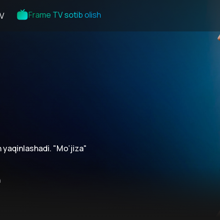
Frame TV sotib olish
V
n yaqinlashadi. "Mo‘jiza"
n