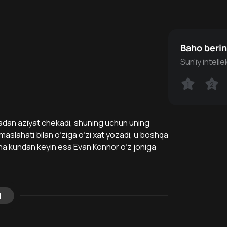
Baho beri
Sun'iy intell
1
1
2
2
yadan aziyat chekadi, shuning uchun uning
 maslahati bilan o‘ziga o‘zi xat yozadi, u boshqa
cha kundan keyin esa Evan Konnor o‘z joniga
l