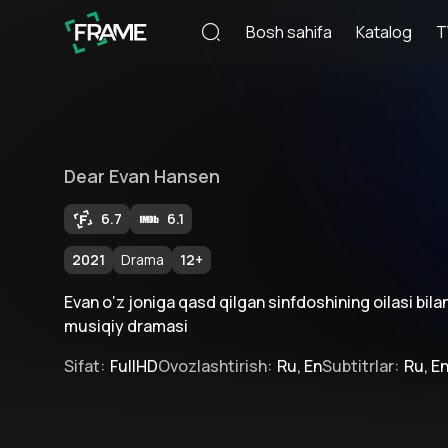
Bosh sahifa
Katalog
T
Dear Evan Hansen
6.7
6.1
2021
Drama
12
+
Evan o‘z joniga qasd qilgan sinfdoshining oilasi bila
musiqiy dramasi
Sifat
:
FullHD
Ovozlashtirish
:
Ru, En
Subtitrlar
:
Ru, E