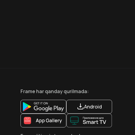
6.6
8.1
12
+
18
+
Hafta Topi
Frame
har qanday qurilmada
:
Android