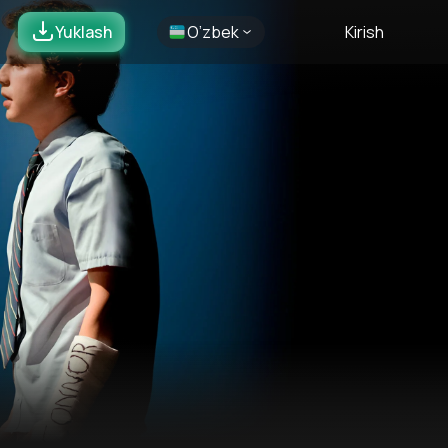
Yuklash
O’zbek
Kirish