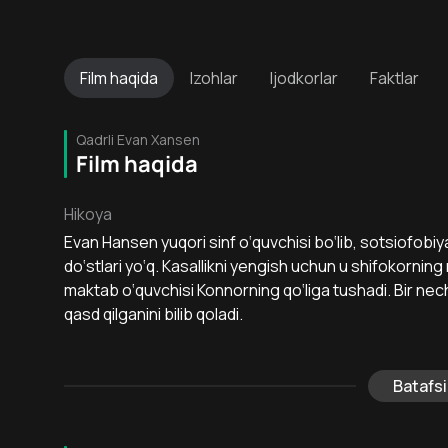
Film
haqida
Izohlar
Ijodkorlar
Faktlar
Qadrli Evan Xansen
Film haqida
Hikoya
Evan Hansen yuqori sinf o‘quvchisi bo‘lib, sotsiofobi
do‘stlari yo‘q. Kasallikni yengish uchun u shifokorning
maktab o‘quvchisi Konnorning qo‘liga tushadi. Bir ne
qasd qilganini bilib qoladi.
Batafsi