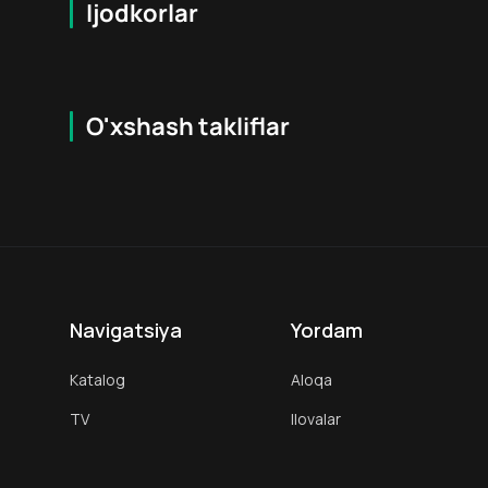
Ijodkorlar
O'xshash takliflar
7.9
16
+
18
+
Hafta Topi
Hafta Topi
Navigatsiya
Yordam
Katalog
Aloqa
TV
Ilovalar