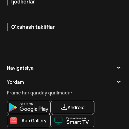
Ijodkorlar
O'xshash takliflar
7.9
8.6
16
+
18
+
Hafta Topi
Hafta Topi
Navigatsiya
Katalog
Yordam
TV
Aloqa
Frame
har qanday qurilmada
:
Ilovalar
Android