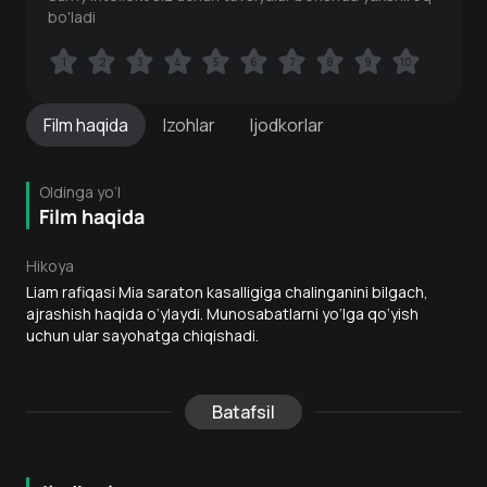
bo'ladi
1
1
2
2
3
3
4
4
5
5
6
6
7
7
8
8
9
9
10
10
Film
haqida
Izohlar
Ijodkorlar
Oldinga yo‘l
Film haqida
Hikoya
Liam rafiqasi Mia saraton kasalligiga chalinganini bilgach,
ajrashish haqida o‘ylaydi. Munosabatlarni yo‘lga qo‘yish
uchun ular sayohatga chiqishadi.
Batafsil