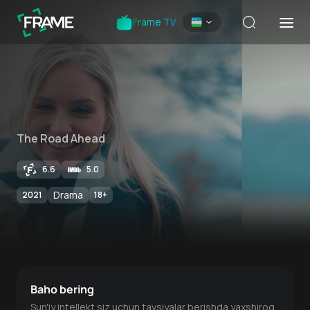
Frame TV
The Road Ahead
6.6
5.0
Drama
2021
18
+
Baho bering
Sun'iy intellekt siz uchun tavsiyalar berishda yaxshiroq