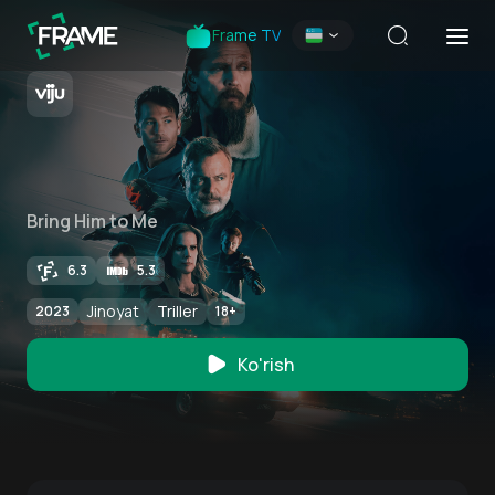
Frame TV
Bring Him to Me
6.3
5.3
Jinoyat
Triller
2023
18
+
Ko'rish