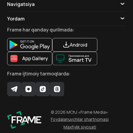
Navigatsiya
Katalog
Yordam
Zak Garred
Djennings Brouer
Ellison Boyd
TV
Aloqa
Bosh aktyor
Aktyor
Aktyor
Frame
har qanday qurilmada
:
Ilovalar
Android
Markus Djonson
Xarli Bronvin
Aleks Fleri
Frame
ijtimoiy tarmoqlarda
:
Aktyor
Aktyor
Aktyor
©
2026
MChJ
«Frame Media»
Martin Uolton
Shon Vyordjin
Aktyor
Aktyor
Foydalanuvchilar shartnomasi
Maxfiylik siyosati