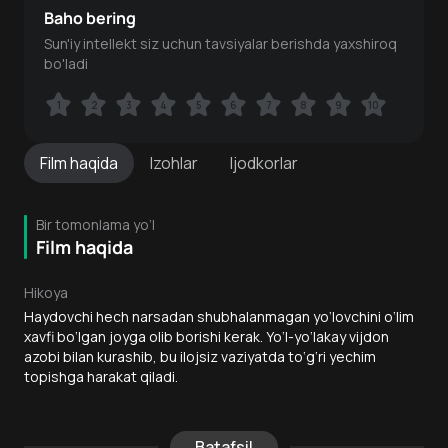
Baho bering
Sun'iy intellekt siz uchun tavsiyalar berishda yaxshiroq
bo'ladi
1
1
2
2
3
3
4
4
5
5
6
6
7
7
8
8
9
9
10
10
Film
haqida
Izohlar
Ijodkorlar
Bir tomonlama yo‘l
Film haqida
Hikoya
Haydovchi hech narsadan shubhalanmagan yo‘lovchini o‘lim
xavfi bo‘lgan joyga olib borishi kerak. Yo‘l-yo‘lakay vijdon
azobi bilan kurashib, bu ilojsiz vaziyatda to‘g‘ri yechim
topishga harakat qiladi.
Batafsil