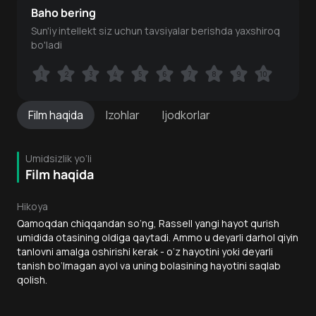
Baho bering
Sun'iy intellekt siz uchun tavsiyalar berishda yaxshiroq
bo'ladi
1
1
2
2
3
3
4
4
5
5
6
6
7
7
8
8
9
9
10
10
Film
haqida
Izohlar
Ijodkorlar
Umidsizlik yo‘li
Film haqida
Hikoya
Qamoqdan chiqqandan so‘ng, Rassell yangi hayot qurish
umidida otasining oldiga qaytadi. Ammo u deyarli darhol qiyin
tanlovni amalga oshirishi kerak - o‘z hayotini yoki deyarli
tanish bo‘lmagan ayol va uning bolasining hayotini saqlab
qolish.