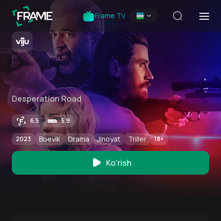
Frame TV
Desperation Road
6.5
5.9
Boevik
Drama
Jinoyat
Triller
2023
18
+
Ko'rish