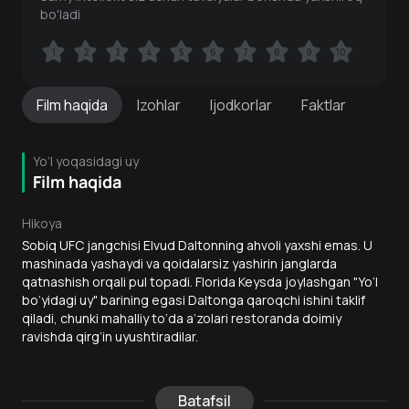
bo'ladi
1
1
2
2
3
3
4
4
5
5
6
6
7
7
8
8
9
9
10
10
Film
haqida
Izohlar
Ijodkorlar
Faktlar
Yo‘l yoqasidagi uy
Film haqida
Hikoya
Sobiq UFC jangchisi Elvud Daltonning ahvoli yaxshi emas. U
mashinada yashaydi va qoidalarsiz yashirin janglarda
qatnashish orqali pul topadi. Florida Keysda joylashgan "Yo‘l
bo‘yidagi uy" barining egasi Daltonga qaroqchi ishini taklif
qiladi, chunki mahalliy to‘da a’zolari restoranda doimiy
ravishda qirg‘in uyushtiradilar.
Batafsil