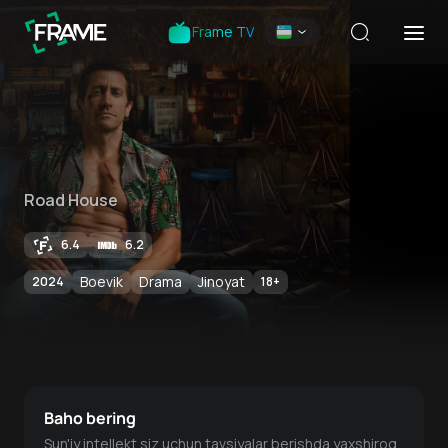
Frame TV
Road House
6.4
6.2
Boevik
Drama
Jinoyat
2024
18
+
Baho bering
Sun'iy intellekt siz uchun tavsiyalar berishda yaxshiroq