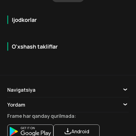
Ijodkorlar
O'xshash takliflar
6.5
7.9
18
+
16
+
Hafta Topi
Navigatsiya
Katalog
Yordam
TV
Aloqa
Frame
har qanday qurilmada
:
Ilovalar
Android