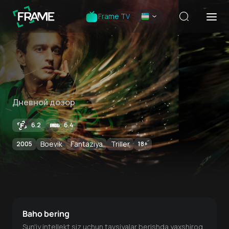
Frame TV
Дневной дозор
6.2
6.4
Boevik
Fantaziya
Triller
2005
18
+
Baho bering
Sun'iy intellekt siz uchun tavsiyalar berishda yaxshiroq