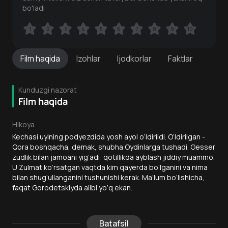
bo'ladi
1
1
2
2
3
3
4
4
5
5
6
6
7
7
8
8
9
9
10
10
Film
haqida
Izohlar
Ijodkorlar
Faktlar
Kunduzgi nazorat
Film haqida
Hikoya
Kechasi uyining podyezdida yosh ayol o‘ldirildi. O‘ldirilgan -
Qora boshqacha, demak, shubha Oydinlarga tushadi. Gesser
zudlik bilan jamoani yig‘adi: qotillikda ayblash jiddiy muammo.
U Zulmat ko‘rsatgan vaqtda kim qayerda bo‘lganini va nima
bilan shug‘ullanganini tushunishi kerak. Ma’lum bo‘lishicha,
faqat Gorodetskiyda alibi yo‘q ekan.
Batafsil