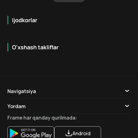
Ijodkorlar
O'xshash takliflar
5.3
7.9
18
+
16
+
Hafta Topi
Navigatsiya
Katalog
Yordam
TV
Aloqa
Frame
har qanday qurilmada
:
Ilovalar
Android