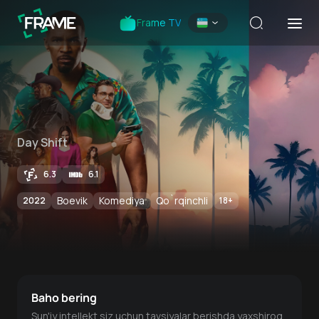
Frame TV
Day Shift
6.3
6.1
Boevik
Komediya
Qo`rqinchli
2022
18
+
Baho bering
Sun'iy intellekt siz uchun tavsiyalar berishda yaxshiroq