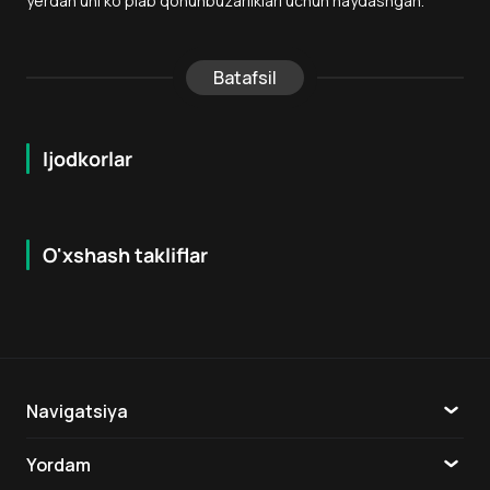
yerdan uni ko‘plab qonunbuzarliklari uchun haydashgan.
Batafsil
Ijodkorlar
O'xshash takliflar
6.8
6.8
18
+
18
+
Navigatsiya
Katalog
Yordam
TV