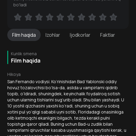
bo'ladi
1
1
2
2
3
3
4
4
5
5
6
6
7
7
8
8
9
9
10
10
Film
haqida
Izohlar
Ijodkorlar
Faktlar
Kunlik smena
Film haqida
Hikoya
San Fernando vodiysi. Ko‘rinishidan Bad Yablonski oddiy
hovuz tozalovchisi bo‘lsa-da, aslida u vampirlarni qidirib
topib, o‘ldiradi, shuningdek, keyinchalik foydaliroq sotish
uchun ularning tishlarini sug‘urib oladi. Shu bilan yashaydi. U
10 yoshli qizchasini yaxshi ko‘radi, shuning uchun u sobiq
xotini pul yo‘qligi sababli uyni sotib, Floridadagi onasinikiga
olib ketmoqchi ekanligini bilgach, tezda kerakli pulni
topishga qaror qiladi. Buning uchun Bad-u zudlik bilan
vampirlarni qiruvchilar kasaba uyushmasiga qaytishi kerak, u