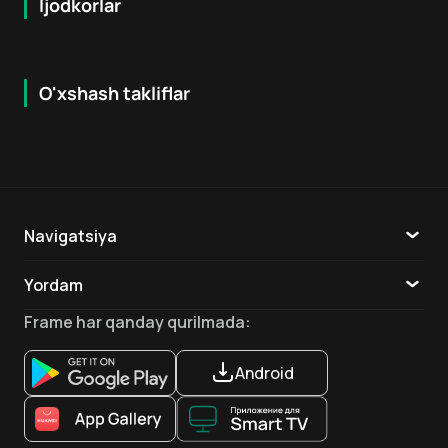
Ijodkorlar
O'xshash takliflar
7.9
8.6
16
+
18
+
Hafta Topi
Hafta Topi
Navigatsiya
Katalog
Yordam
TV
Aloqa
Frame
har qanday qurilmada
:
Ilovalar
Android