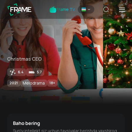
Frame TV
Christmas CEO
6.4
5.7
Melodrama
2021
18
+
Baho bering
Sun'iy intellekt siz uchun tavsiyalar berishda yaxshiroq