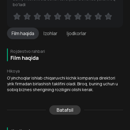
bo'ladi
1
1
2
2
3
3
4
4
5
5
6
6
7
7
8
8
9
9
10
10
Film
haqida
Izohlar
Ijodkorlar
Rojdestvo rahbari
Film haqida
Hikoya
O‘yinchoqlar ishlab chiqaruvchi kichik kompaniya direktori
yirik firmadan birlashish taklifini oladi. Biroq, buning uchun u
sobiq biznes sherigining roziligini olishi kerak.
Batafsil