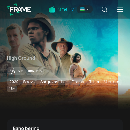
Frame TV
High Ground
6.2
6.6
Boevik
Sarguzashtlar
Drama
Triller
Vestern
2020
18
+
Baho bering