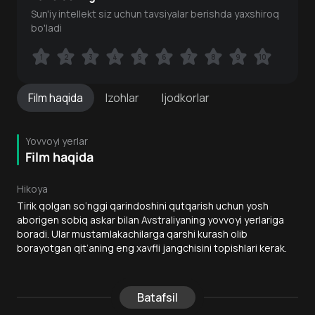
Sun'iy intellekt siz uchun tavsiyalar berishda yaxshiroq
bo'ladi
1
1
2
2
3
3
4
4
5
5
6
6
7
7
8
8
9
9
10
10
Film
haqida
Izohlar
Ijodkorlar
Yovvoyi yerlar
Film haqida
Hikoya
Tirik qolgan so‘nggi qarindoshini qutqarish uchun yosh
aborigen sobiq askar bilan Avstraliyaning yovvoyi yerlariga
boradi. Ular mustamlakachilarga qarshi kurash olib
borayotgan qit’aning eng xavfli jangchisini topishlari kerak.
Batafsil