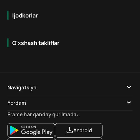
Ijodkorlar
O'xshash takliflar
7.9
8.6
16
+
18
+
Hafta Topi
Hafta Topi
Navigatsiya
Katalog
Yordam
TV
Aloqa
Frame
har qanday qurilmada
:
Ilovalar
Android