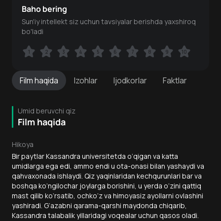
Baho bering
Sun'iy intellekt siz uchun tavsiyalar berishda yaxshiroq
bo'ladi
1
1
2
2
3
3
4
4
5
5
6
6
7
7
8
8
9
9
10
10
Film
haqida
Izohlar
Ijodkorlar
Faktlar
Umid beruvchi qiz
Film haqida
Hikoya
Bir paytlar Kassandra universitetda o‘qigan va katta
umidlarga ega edi, ammo endi u ota-onasi bilan yashaydi va
qahvaxonada ishlaydi. Qiz yaqinlaridan kechqurunlari bar va
boshqa ko‘ngilochar joylarga borishini, u yerda o‘zini qattiq
mast qilib ko‘rsatib, ochko‘z va himoyasiz ayollarni ovlashini
yashiradi. G‘azabni qarama-qarshi maydonda chiqarib,
Kassandra talabalik yillaridagi voqealar uchun qasos oladi.