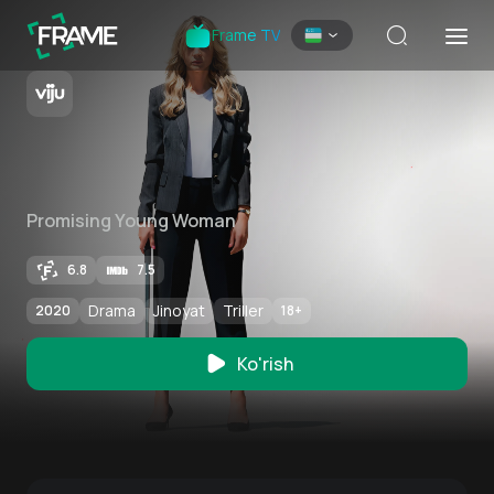
Frame TV
Promising Young Woman
6.8
7.5
Drama
Jinoyat
Triller
2020
18
+
Ko'rish