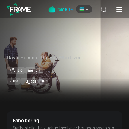
Frame TV
David Holmes: The Boy Who Lived
8.0
7.7
Hujjatli
2023
18
+
Baho bering
Sun'iy intellekt siz uchun tavsiyalar berishda yaxshiroq