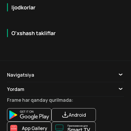
Ijodkorlar
O'xshash takliflar
8.1
7.9
16
+
16
+
Hafta Topi
Navigatsiya
Katalog
Yordam
TV
Aloqa
Frame
har qanday qurilmada
:
Ilovalar
Android