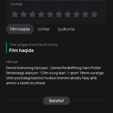
bo'ladi
1
1
2
2
3
3
4
4
5
5
6
6
7
7
8
8
9
9
10
10
Film
haqida
Izohlar
Ijodkorlar
Tirik qolgan bola Devid Xolms
Film haqida
Hikoya
Devid Xolmsning hikoyasi - Deniel Redkliffning Garri Potter
filmlaridagi dublyori. "O‘lim sovg‘alari: 1-qism" filmini suratga
olish paytidagi baxtsiz hodisa Xolmsni abadiy falaj qildi,
ammo u taslim bo‘lmadi.
Batafsil