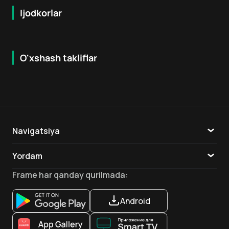
Ijodkorlar
O'xshash takliflar
7.9
8.6
16
+
18
+
Hafta Topi
Hafta Topi
Navigatsiya
Katalog
Yordam
TV
Aloqa
Frame
har qanday qurilmada
:
Ilovalar
Android