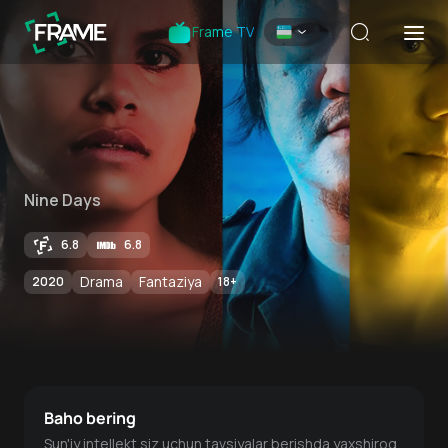
Frame TV
Nine Days
6.8
6.8
Drama
Fantaziya
2020
18
+
Baho bering
Sun'iy intellekt siz uchun tavsiyalar berishda yaxshiroq