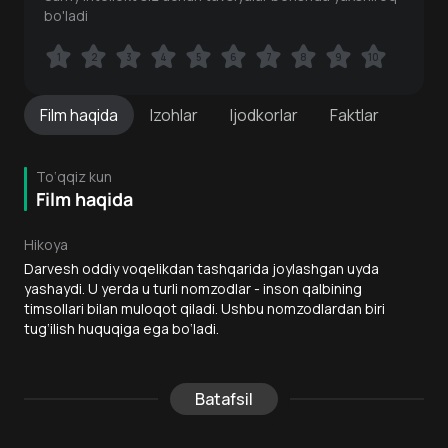
bo'ladi
1
1
2
2
3
3
4
4
5
5
6
6
7
7
8
8
9
9
10
10
Film
haqida
Izohlar
Ijodkorlar
Faktlar
To‘qqiz kun
Film haqida
Hikoya
Darvesh oddiy voqelikdan tashqarida joylashgan uyda
yashaydi. U yerda u turli nomzodlar - inson qalbining
timsollari bilan muloqot qiladi. Ushbu nomzodlardan biri
tug‘ilish huquqiga ega bo‘ladi.
Batafsil