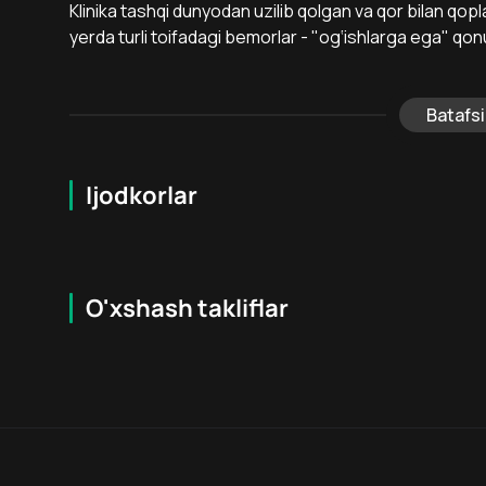
Klinika tashqi dunyodan uzilib qolgan va qor bilan qo
yerda turli toifadagi bemorlar - "og‘ishlarga ega" qon
Batafsi
Ijodkorlar
O'xshash takliflar
7.9
16
+
18
+
Hafta Topi
Hafta Topi