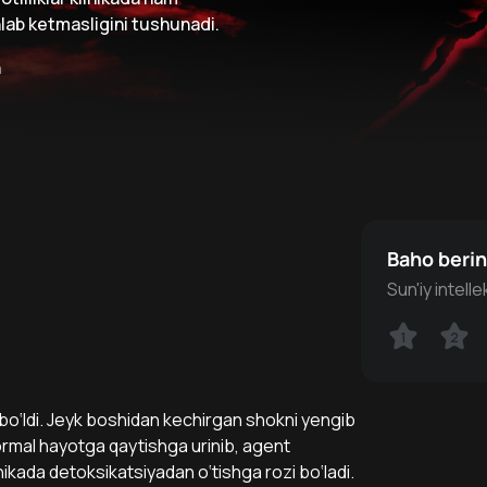
ab ketmasligini tushunadi.
n
Baho beri
Sun'iy intell
1
1
2
2
 bo‘ldi. Jeyk boshidan kechirgan shokni yengib
 Normal hayotga qaytishga urinib, agent
nikada detoksikatsiyadan o‘tishga rozi bo‘ladi.