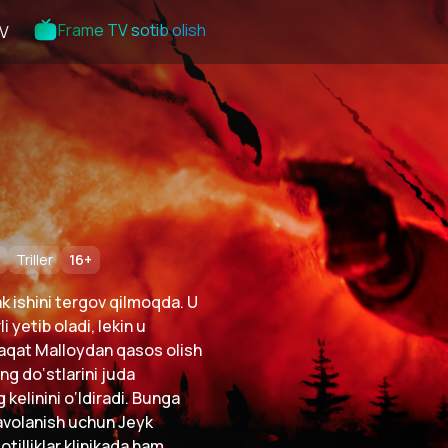
Frame TV sotib olish
V
Triller
16
+
k ishini tergov qilmoqda. U
 yetib oladi, lekin u
 faqat Malloydan qasos olish
ng do‘stlarini juda
kelinini o‘ldiradi. Bunga
davolanish uchun Jeyk
otilliklar klinikada ham