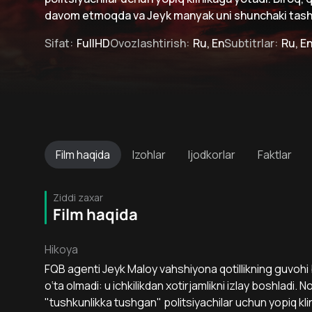
davom etmoqda va Jeyk manyak uni shunchaki tashl
Sifat
:
FullHD
Ovozlashtirish
:
Ru, En
Subtitrlar
:
Ru, E
Film
haqida
Izohlar
Ijodkorlar
Faktlar
Ziddi zaxar
Film haqida
Hikoya
FQB agenti Jeyk Maloy vahshiyona qotillikning guvohi
o‘ta olmadi: u ichkilikdan xotirjamlikni izlay boshladi.
"tushkunlikka tushgan" politsiyachilar uchun yopiq kli