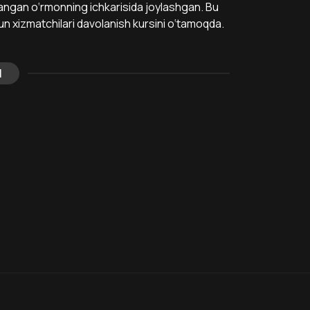
plangan o‘rmonning ichkarisida joylashgan. Bu
un xizmatchilari davolanish kursini o‘tamoqda.
l
8.6
7.5
18
+
18
+
Hafta Topi