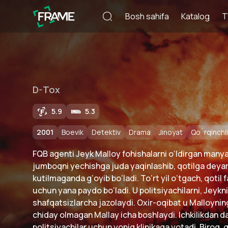
Bosh sahifa
Katalog
T
D-Tox
5.9
5.3
2001
Boevik
Detektiv
Drama
Jinoyat
Qo`rqinchli
FQB agenti Jeyk Malloy fohishalarni o‘ldirgan manya
jumboqni yechishga juda yaqinlashib, qotilga deyarli
kutilmaganda g‘oyib bo‘ladi. To‘rt yil o‘tgach, qotil
uchun yana paydo bo‘ladi. U politsiyachilarni, Jeykni
shafqatsizlarcha jazolaydi. Oxir-oqibat u Malloyning 
chiday olmagan Mallay icha boshlaydi. Ichkilikdan 
politsiyachilar uchun yopiq klinikaga yotadi. Biroq, q