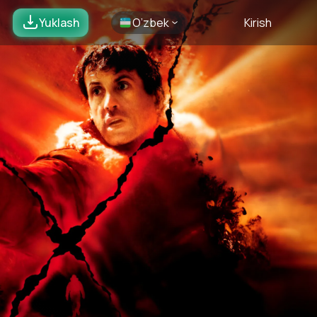
Yuklash
O’zbek
Kirish