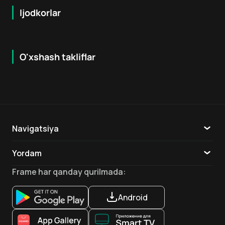
Ijodkorlar
O'xshash takliflar
7.7
7.9
18
+
16
+
Hafta Topi
Navigatsiya
Katalog
Yordam
TV
Aloqa
Frame
har qanday qurilmada
:
Ilovalar
Android