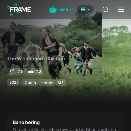
Frame TV
The Windermere Children
7.8
7.2
Drama
Harbiy
2020
12
+
Baho bering
Sun'iy intellekt siz uchun tavsiyalar berishda yaxshiroq