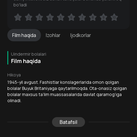
bo'ladi
1
1
2
2
3
3
4
4
5
5
6
6
7
7
8
8
9
9
10
10
Film
haqida
Izohlar
Ijodkorlar
Uindermir bolalari
Film haqida
Hikoya
1945-yil avgust. Fashistlar konslagerlarida omon qolgan
bolalar Buyuk Britaniyaga qaytarilmoqda. Ota-onasiz qolgan
bolalar maxsus ta’lim muassasalarida davlat qaramog‘iga
olinadi.
Batafsil