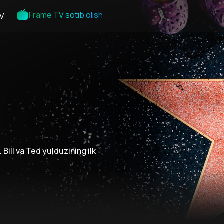
Frame TV sotib olish
V
 Bill va Ted yulduzining ilk
n