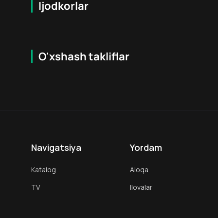
Ijodkorlar
O'xshash takliflar
7.9
16
+
18
+
Hafta Topi
Hafta Topi
Navigatsiya
Yordam
Katalog
Aloqa
TV
Ilovalar