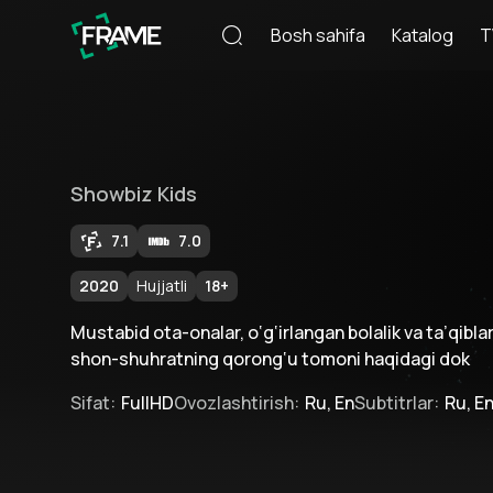
Bosh sahifa
Katalog
T
Showbiz Kids
7.1
7.0
2020
Hujjatli
18
+
Mustabid ota-onalar, o‘g‘irlangan bolalik va ta’qiblar.
shon-shuhratning qorong‘u tomoni haqidagi dok
Sifat
:
FullHD
Ovozlashtirish
:
Ru, En
Subtitrlar
:
Ru, E