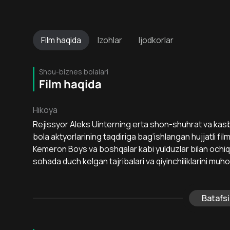
Film
haqida
Izohlar
Ijodkorlar
Shou-biznes bolalari
Film haqida
Hikoya
Rejissyor Aleks Uinterning erta shon-shuhrat va kasbi
bola aktyorlarining taqdiriga bag‘ishlangan hujjatli fil
Kemeron Boys va boshqalar kabi yulduzlar bilan ochiq i
sohada duch kelgan tajribalari va qiyinchiliklarini muh
Batafsi