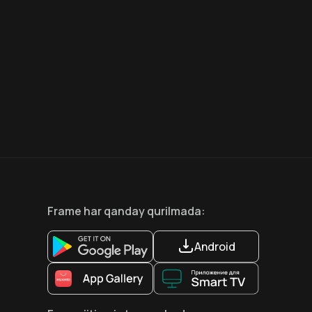
6.6
8.1
12
+
18
+
Hafta Topi
Hafta Topi
Frame
har qanday qurilmada
:
Android