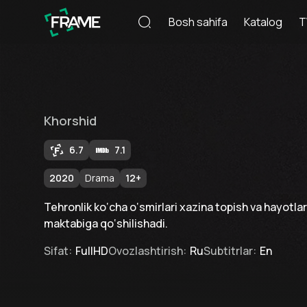
Bosh sahifa
Katalog
T
Khorshid
6.7
7.1
2020
Drama
12
+
Tehronlik ko‘cha o‘smirlari xazina topish va hayotlar
maktabiga qo‘shilishadi.
Sifat
:
FullHD
Ovozlashtirish
:
Ru
Subtitrlar
:
En