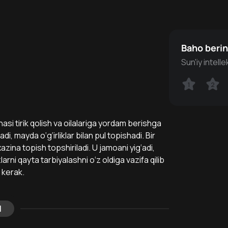
Baho beri
Sun'iy intell
1
1
2
2
chasi tirik qolish va oilalariga yordam berishga
i, mayda o‘g‘irliklar bilan pul topishadi. Bir
xazina topish topshiriladi. U jamoani yig‘adi,
arni qayta tarbiyalashni o‘z oldiga vazifa qilib
 kerak.
l