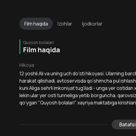
Film
haqida
Izohlar
Ijodkorlar
Quyosh bolalari
Film haqida
Hikoya
12 yoshli Ali va uning uch do‘sti hikoyasi. Ularning bar
harakat qilishadi, avtoservisda qo‘shimcha pul ishlashad
kuni Aliga sehrli imkoniyat tug‘iladi - unga yer ostidan 
lekin ular yer osti tunneliga yetib borguncha, qarovsizl
qo‘ygan "Quyosh bolalari" xayriya maktabiga kirishlari
Batafsi