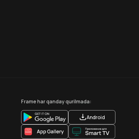
8.6
7.5
18
+
18
+
Hafta Topi
Frame
har qanday qurilmada
:
Android