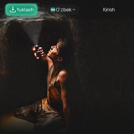
Yuklash
O’zbek
Kirish