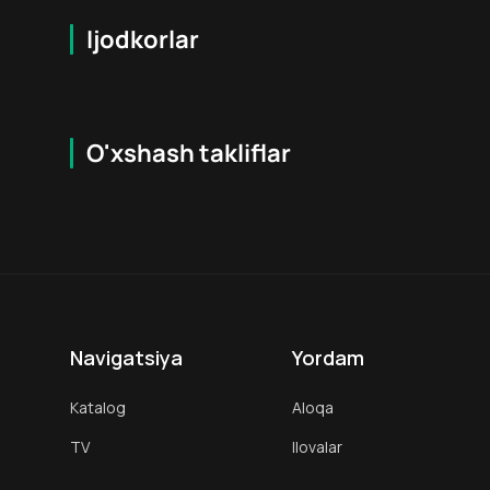
Ijodkorlar
O'xshash takliflar
12
+
12
+
Navigatsiya
Yordam
Katalog
Aloqa
TV
Ilovalar