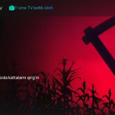
Frame TV sotib olish
V
da kattalarni qirg‘in