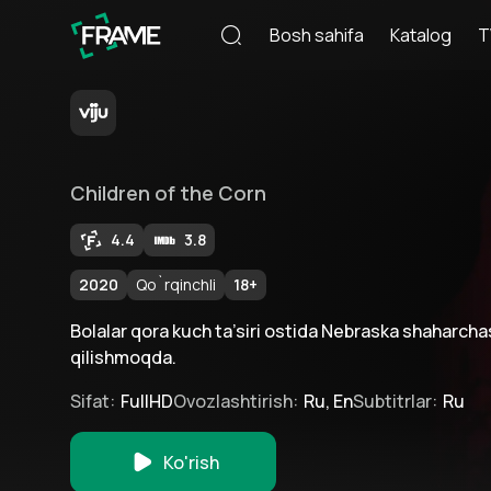
Bosh sahifa
Katalog
T
Children of the Corn
4.4
3.8
2020
Qo`rqinchli
18
+
Bolalar qora kuch ta’siri ostida Nebraska shaharchasi
qilishmoqda.
Sifat
:
FullHD
Ovozlashtirish
:
Ru, En
Subtitrlar
:
Ru
Ko'rish