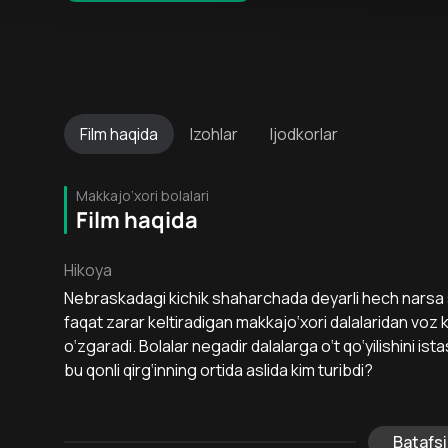
Film
haqida
Izohlar
Ijodkorlar
Makkajo‘xori bolalari
Film haqida
Hikoya
Nebraskadagi kichik shaharchada deyarli hech narsa s
faqat zarar keltiradigan makkajo‘xori dalalaridan vo
o‘zgaradi. Bolalar negadir dalalarga o‘t qo‘yilishini ist
bu qonli qirg‘inning ortida aslida kim turibdi?
Batafsi