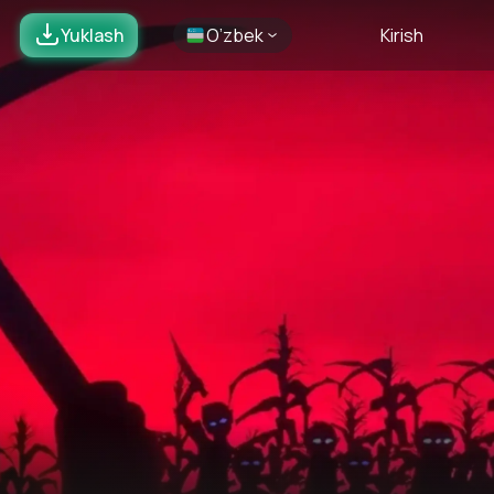
Yuklash
O’zbek
Kirish