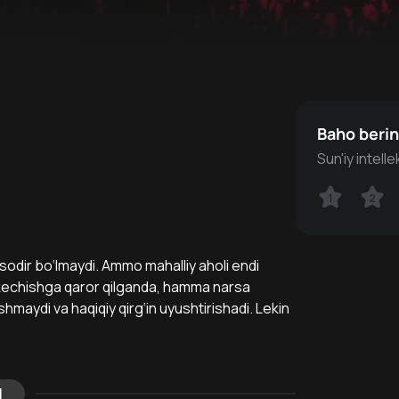
Baho beri
Sun'iy intell
1
1
2
2
odir bo‘lmaydi. Ammo mahalliy aholi endi
z kechishga qaror qilganda, hamma narsa
ashmaydi va haqiqiy qirg‘in uyushtirishadi. Lekin
l