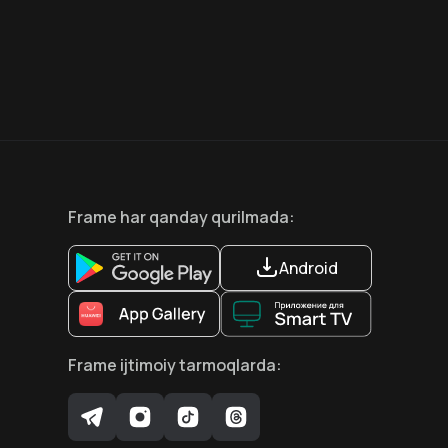
6.6
8.1
12
+
18
+
Hafta Topi
Hafta Topi
Frame
har qanday qurilmada
:
Android
Frame
ijtimoiy tarmoqlarda
: