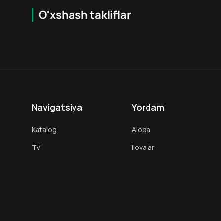
O'xshash takliflar
7.9
16
+
18
+
Orlando Shverdt
Rori Potter
Hafta Topi
Hafta Topi
Aktyor
Aktyor
Navigatsiya
Yordam
Katalog
Aloqa
TV
Ilovalar