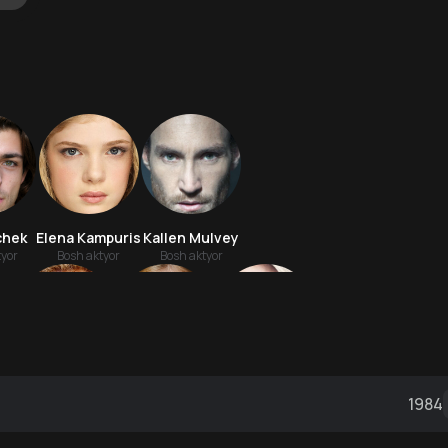
chek
Elena Kampuris
Kallen Mulvey
tyor
Bosh aktyor
Bosh aktyor
an
Djulian Garner
Elayla Braun
Erika Xeynatts
1984
Aktyor
Aktyor
Aktyor