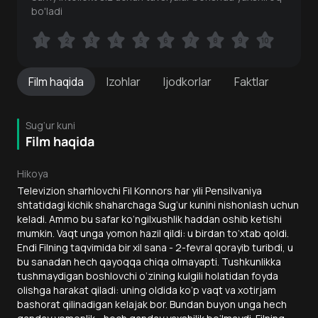
bo'ladi
1
1
2
2
3
3
4
4
5
5
6
6
7
7
8
8
9
9
10
10
Film
haqida
Izohlar
Ijodkorlar
Faktlar
Sug‘ur kuni
Film haqida
Hikoya
Televizion sharhlovchi Fil Konnors har yili Pensilvaniya
shtatidagi kichik shaharchaga Sug‘ur kunini nishonlash uchun
keladi. Ammo bu safar ko‘ngilxushlik haddan oshib ketishi
mumkin. Vaqt unga yomon hazil qildi: u birdan to‘xtab qoldi.
Endi Filning taqvimida bir xil sana - 2-fevral qorayib turibdi, u
bu sanadan hech qayoqqa chiqa olmayapti. Tushkunlikka
tushmaydigan boshlovchi o‘zining kulgili holatidan foyda
olishga harakat qiladi: uning oldida ko‘p vaqt va xotirjam
bashorat qilinadigan kelajak bor. Bundan buyon unga hech