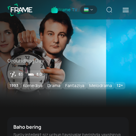
Frame TV
Groundhog Day
8.1
8.0
Komediya
Drama
Fantaziya
Melodrama
1993
12
+
Baho bering
Sun'iy intellekt siz uchun tavsiyalar berishda yaxshiroq