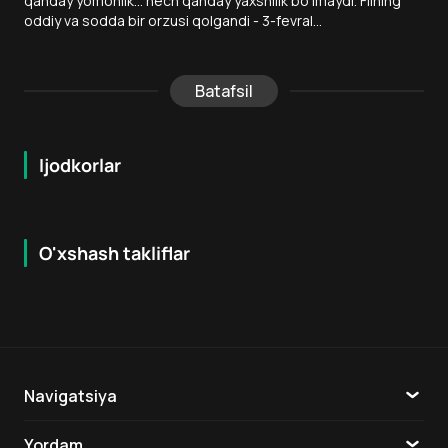
qanday yomonlik... hech qanday yaxshilik bo‘lmaydi. Filning
oddiy va sodda bir orzusi qolgandi - 3-fevral...
Batafsil
Ijodkorlar
O'xshash takliflar
7.3
7.9
18
+
16
+
Hafta Topi
Navigatsiya
Katalog
Yordam