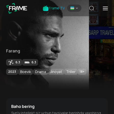
Frame TV
Farang
6.3
6.3
Boevik
Drama
Jinoyat
Triller
2023
18
+
Baho bering
Sun'iy intellekt siz uchun tavsiyalar berishda yaxshiroq