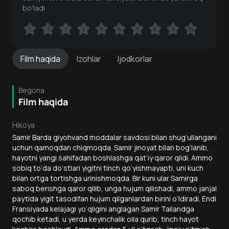
bo'ladi
1
1
2
2
3
3
4
4
5
5
6
6
7
7
8
8
9
9
10
10
Film
haqida
Izohlar
Ijodkorlar
Begona
Film haqida
Hikoya
Samir Barda giyohvand moddalar savdosi bilan shug‘ullangani
uchun qamoqdan chiqmoqda. Samir jinoyat bilan bog‘lanib,
hayotni yangi sahifadan boshlashga qat’iy qaror qildi. Ammo
sobiq to‘da do‘stlari yigitni tinch qo‘yishmayapti, uni kuch
bilan ortga tortishga urinishmoqda. Bir kuni ular Samirga
saboq berishga qaror qilib, unga hujum qilishadi, ammo janjal
paytida yigit tasodifan hujum qilganlardan birini o‘ldiradi. Endi
Fransiyada kelajagi yo‘qligini anglagan Samir Tailandga
qochib ketadi, u yerda keyinchalik oila qurib, tinch hayot