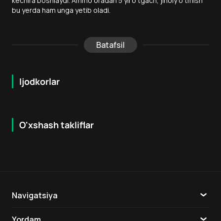
kechira boshlaydi. Ammo oradan 5 yil o‘tgach, jinoiy o‘tmish
bu yerda ham unga yetib oladi.
Batafsil
Ijodkorlar
O'xshash takliflar
7.9
8.6
16
+
18
+
Hafta Topi
Hafta Topi
Navigatsiya
Katalog
Yordam