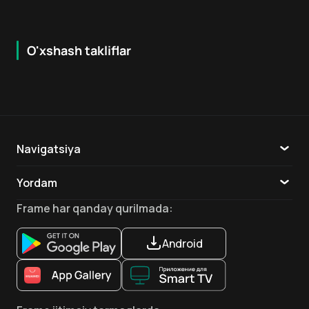
O'xshash takliflar
7.9
8.6
16
+
18
+
Hafta Topi
Hafta Topi
Navigatsiya
Katalog
Yordam
TV
Aloqa
Frame
har qanday qurilmada
:
Ilovalar
Android