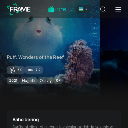
Frame TV
Puff: Wonders of the Reef
8.0
7.2
Hujjatli
Oilaviy
2021
0
+
Baho bering
Sun'iy intellekt siz uchun tavsiyalar berishda yaxshiroq