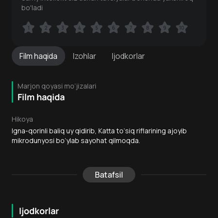
bo'ladi
1
1
2
2
3
3
4
4
5
5
6
6
7
7
8
8
9
9
10
10
Film
haqida
Izohlar
Ijodkorlar
Marjon qoyasi mo‘jizalari
Film haqida
Hikoya
Igna-qorinli baliq uy qidirib, Katta to‘siq riflarining ajoyib
mikrodunyosi bo‘ylab sayohat qilmoqda.
Batafsil
Ijodkorlar