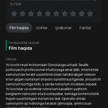
bo'ladi
1
1
2
2
3
3
4
4
5
5
6
6
7
7
8
8
9
9
10
10
Film
haqida
Izohlar
Ijodkorlar
Faktlar
Favqulodda vaziyat
Film haqida
Hikoya
Yo‘lovchi reysi Inchxondan Gonoluluga uchadi. Seullik
politsiyachi professional intuitsiyaga amal qilib, internetda
samolyotda terakt uyushtirish bilan tahdid qilgan videoni
e’lon qilgan noma’lum shaxsni surishtirayotganda, jinoyatchi
samolyot bortiga kirib, u yerda noma’lum moddani sepadi.
Yo‘lovchilar va xodimlar noma’lum kasallikni yuqtirish
belgilarini namoyish eta boshlaydilar, kemaga bioterroristik
hujum uyushtirilgani ma’lum bo‘ladi. Operativ shtab
samolyotni qo‘ndirishga harakat qilmoqda, ammo buni