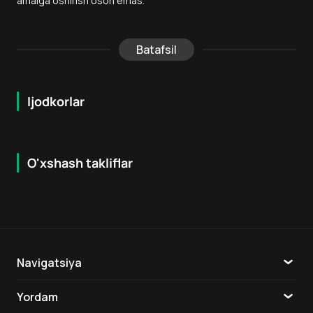
amalga oshirish oson emas.
Batafsil
Ijodkorlar
O'xshash takliflar
7.9
8.6
16
+
18
+
Hafta Topi
Hafta Topi
Navigatsiya
Katalog
Yordam
TV