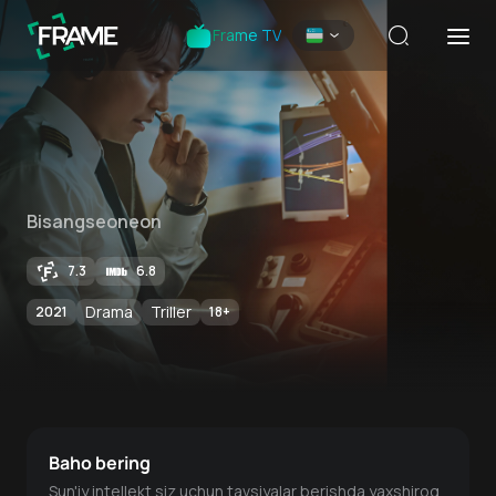
Frame TV
Bisangseoneon
7.3
6.8
Drama
Triller
2021
18
+
Baho bering
Sun'iy intellekt siz uchun tavsiyalar berishda yaxshiroq