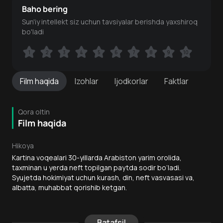
Baho bering
Sun'iy intellekt siz uchun tavsiyalar berishda yaxshiroq
bo'ladi
1
1
2
2
3
3
4
4
5
5
6
6
7
7
8
8
9
9
10
10
Film
haqida
Izohlar
Ijodkorlar
Faktlar
Qora oltin
Film haqida
Hikoya
Kartina voqealari 30-yillarda Arabiston yarim orolida,
taxminan u yerda neft topilgan paytda sodir bo‘ladi.
Syujetda hokimiyat uchun kurash, din, neft vasvasasi va,
albatta, muhabbat qorishib ketgan.
Batafsil