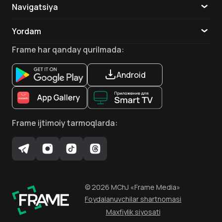
Navigatsiya
Katalog
Yordam
Taxar Raxim
Abdelmadjid Lakxal
Adriano Djannini
TV
Aloqa
Bosh aktyor
Aktyor
Aktyor
Frame
har qanday qurilmada
:
Ilovalar
Android
Akin Gazi
Amar Adatia
Djamal Avar
Driss Ruxe
Frame
ijtimoiy tarmoqlarda
:
Aktyor
Aktyor
Aktyor
Aktyor
©
2026
MChJ
«Frame Media»
Erik Eboni
Aktyor
Foydalanuvchilar shartnomasi
Maxfiylik siyosati