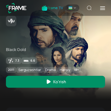
Frame TV
Black Gold
7.3
6.6
Sarguzashtlar
Drama
Harbiy
2011
18
+
Ko'rish