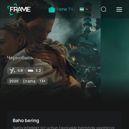
Frame TV
Чернобыль
4.8
5.2
Drama
2020
13
+
Baho bering
Sun'iy intellekt siz uchun tavsiyalar berishda yaxshiroq