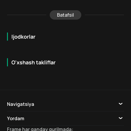
Batafsil
Ijodkorlar
O'xshash takliflar
7.2
7.8
18
+
18
+
Navigatsiya
Katalog
Yordam
TV
Aloqa
Frame
har qanday qurilmada
: