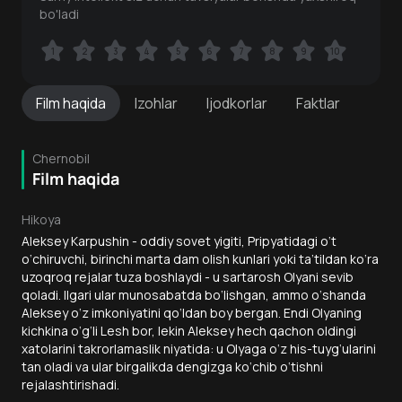
bo'ladi
1
1
2
2
3
3
4
4
5
5
6
6
7
7
8
8
9
9
10
10
Film
haqida
Izohlar
Ijodkorlar
Faktlar
Chernobil
Film haqida
Hikoya
Aleksey Karpushin - oddiy sovet yigiti, Pripyatidagi o‘t
o‘chiruvchi, birinchi marta dam olish kunlari yoki ta’tildan ko‘ra
uzoqroq rejalar tuza boshlaydi - u sartarosh Olyani sevib
qoladi. Ilgari ular munosabatda bo‘lishgan, ammo o‘shanda
Aleksey o‘z imkoniyatini qo‘ldan boy bergan. Endi Olyaning
kichkina o‘g‘li Lesh bor, lekin Aleksey hech qachon oldingi
xatolarini takrorlamaslik niyatida: u Olyaga o‘z his-tuyg‘ularini
tan oladi va ular birgalikda dengizga ko‘chib o‘tishni
rejalashtirishadi.