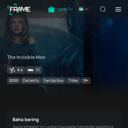
Frame TV
The Invisible Man
6.4
7.1
Detektiv
Fantastika
Triller
2020
18
+
Baho bering
Sun'iy intellekt siz uchun tavsiyalar berishda yaxshiroq