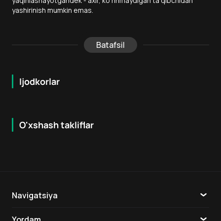
yaqinlashayotgandek - axir, ko‘rinmaydigan ta’qibchidan
yashirinish mumkin emas.
Batafsil
Ijodkorlar
O'xshash takliflar
6.3
7.2
18
+
18
+
Navigatsiya
Katalog
Yordam