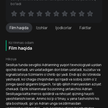
bo'ladi
1
1
2
2
3
3
4
4
5
5
6
6
7
7
8
8
9
9
10
10
Film
haqida
Izohlar
Ijodkorlar
Faktlar
Ko‘rinmas odam
Film haqida
Hikoya
Sesiliya tunda sevgilisi Adrianning yuqori texnologiyali uyidan
qochib ketadi, uni uxlatadigan dori bilan uxlatadi, kuzatuv va
signalizatsiya tizimlarini o‘chirib qo‘yadi. Endi qiz do‘stinikida
yashaydi, ko‘chaga chiqishdan qo‘rqadi va sobiq zolim o‘z
joniga qasd qilganini bilgach, ta’qib qilish maniyasidan aziyat
chekadi. Optik ishlanmalar bozorining yetakchisi Adrian
Sesiliyaga katta meros qoldirdi va nihoyat qizning hayoti
yaxshilanishi kerak. Ammo ko‘p o‘tmay, u yana tashvishni his
qila boshlaydi, go‘yo Adrian unga sezdirmasdan