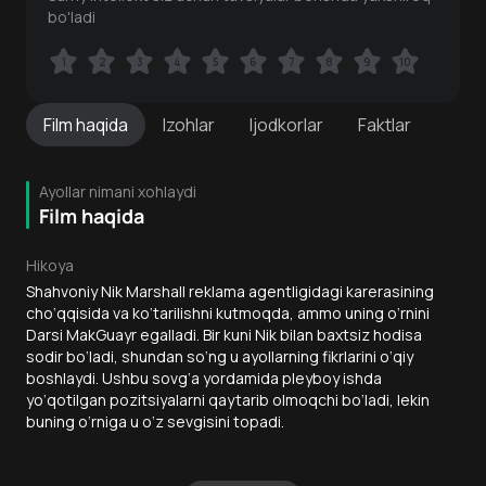
bo'ladi
1
1
2
2
3
3
4
4
5
5
6
6
7
7
8
8
9
9
10
10
Film
haqida
Izohlar
Ijodkorlar
Faktlar
Ayollar nimani xohlaydi
Film haqida
Hikoya
Shahvoniy Nik Marshall reklama agentligidagi karerasining
cho‘qqisida va ko‘tarilishni kutmoqda, ammo uning o‘rnini
Darsi MakGuayr egalladi. Bir kuni Nik bilan baxtsiz hodisa
sodir bo‘ladi, shundan so‘ng u ayollarning fikrlarini o‘qiy
boshlaydi. Ushbu sovg‘a yordamida pleyboy ishda
yo‘qotilgan pozitsiyalarni qaytarib olmoqchi bo‘ladi, lekin
buning o‘rniga u o‘z sevgisini topadi.