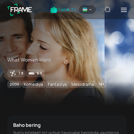
Frame TV
What Women Want
7.8
6.5
Komediya
Fantaziya
Melodrama
2000
18
+
Baho bering
Sun'iy intellekt siz uchun tavsiyalar berishda yaxshiroq