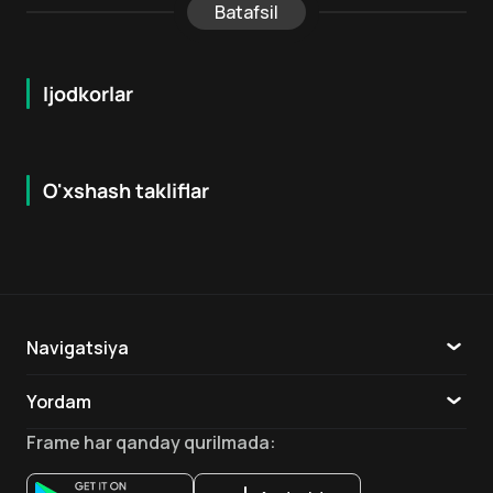
Batafsil
Ijodkorlar
O'xshash takliflar
5.8
7.9
18
+
16
+
Hafta Topi
Navigatsiya
Katalog
Yordam
TV
Aloqa
Frame
har qanday qurilmada
:
Ilovalar