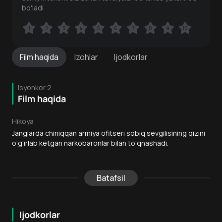
bo'ladi
1
1
2
2
3
3
4
4
5
5
6
6
7
7
8
8
9
9
10
10
Film
haqida
Izohlar
Ijodkorlar
Isyonkor 2
Film haqida
Hikoya
Janglarda chiniqqan armiya ofitseri sobiq sevgilisining qizini
o‘g‘irlab ketgan narkobaronlar bilan to‘qnashadi.
Batafsil
Ijodkorlar