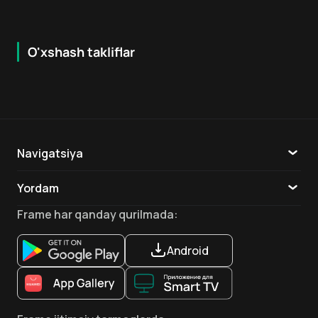
O'xshash takliflar
7.2
7.9
16
+
16
+
Hafta Topi
Navigatsiya
Katalog
Yordam
TV
Aloqa
Frame
har qanday qurilmada
:
Ilovalar
Android