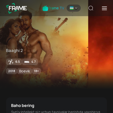
Frame TV
Baaghi 2
6.5
4.7
Boevik
2018
18
+
Baho bering
Sun'iy intellekt siz uchun tavsiyalar berishda yaxshiroq