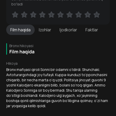
bo'ladi
1
1
2
2
3
3
4
4
5
5
6
6
7
7
8
8
9
9
10
10
Film
haqida
Izohlar
Ijodkorlar
Faktlar
Bronx hikoyasi
Film haqida
Hikoya
Bronx mafiyasi qiroli Sonni bir odamni o‘ldirdi. Shunchaki.
Avtoturargohdagi joy tufayli. Kuppa-kunduzi to‘pponchasini
chiqarib, bir necha marta o‘q uzdi. Politsiya jinoyat guvohi 9
yoshli Kalodjero ekanligini bilib, bolani so‘roq qilgan. Ammo
Kalodjero Sonniga sir boy bermadi. Shu tariqa ularning
do‘stligi boshlandi. Kalodjero ulg‘aygach, xo‘jayinining
boshqa qonli qilmishlariga guvoh bo‘libgina qolmay, o‘zi ham
jar yoqasiga kelib qoldi.