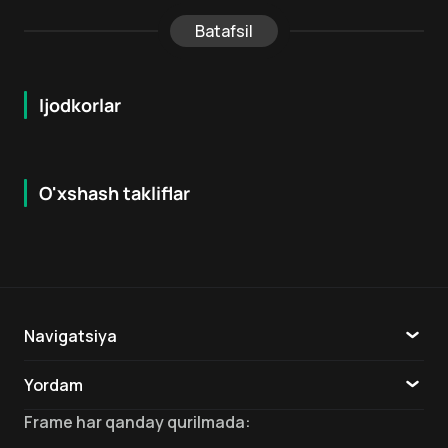
Batafsil
Ijodkorlar
O'xshash takliflar
7.9
8.6
16
+
18
+
Hafta Topi
Hafta Topi
Navigatsiya
Katalog
Yordam
TV
Aloqa
Frame
har qanday qurilmada
: