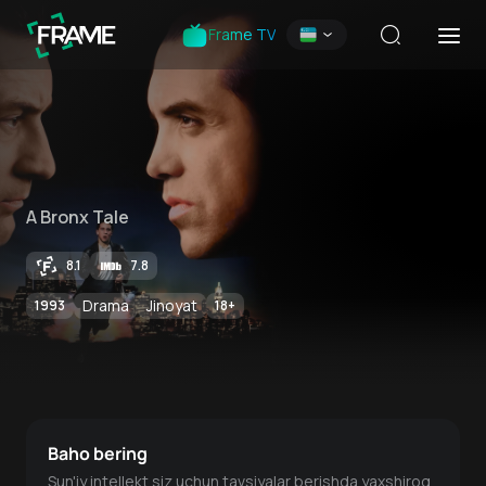
Frame TV
A Bronx Tale
8.1
7.8
Drama
Jinoyat
1993
18
+
Baho bering
Sun'iy intellekt siz uchun tavsiyalar berishda yaxshiroq