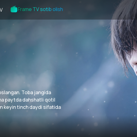
Frame TV sotib olish
V
soslangan. Toba jangida
ha paytda dahshatli qotil
n keyin tinch daydi sifatida