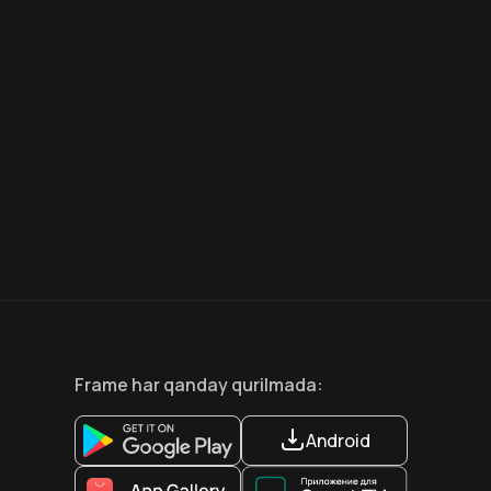
7.5
6.6
18
+
12
+
Hafta Topi
Frame
har qanday qurilmada
:
Android