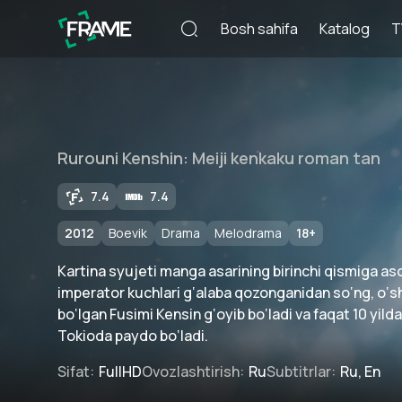
Bosh sahifa
Katalog
T
Rurouni Kenshin: Meiji kenkaku roman tan
7.4
7.4
2012
Boevik
Drama
Melodrama
18
+
Kartina syujeti manga asarining birinchi qismiga a
imperator kuchlari g‘alaba qozonganidan so‘ng, o‘s
bo‘lgan Fusimi Kensin g‘oyib bo‘ladi va faqat 10 yilda
Tokioda paydo bo‘ladi.
Sifat
:
FullHD
Ovozlashtirish
:
Ru
Subtitrlar
:
Ru, En