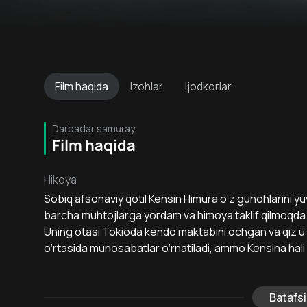
Film
haqida
Izohlar
Ijodkorlar
Darbadar samuray
Film haqida
Hikoya
Sobiq afsonaviy qotil Kensin Himura o‘z gunohlarini y
barcha muhtojlarga yordam va himoya taklif qilmoqda.
Uning otasi Tokioda kendo maktabini ochgan va qiz u ye
o‘rtasida munosabatlar o‘rnatiladi, ammo Kensina hali h
Batafsi