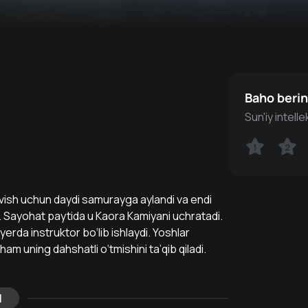
Baho beri
Sun'iy intell
1
1
2
2
uvish uchun daydi samurayga aylandi va endi
 Sayohat paytida u Kaora Kamiyani uchratadi.
rda instruktor bo‘lib ishlaydi. Yoshlar
am uning dahshatli o‘tmishini ta’qib qiladi.
l