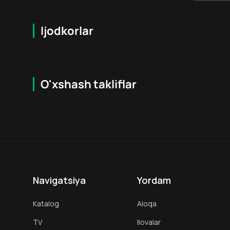
Ijodkorlar
O'xshash takliflar
16
+
16
+
Hafta Topi
Navigatsiya
Yordam
Katalog
Aloqa
TV
Ilovalar