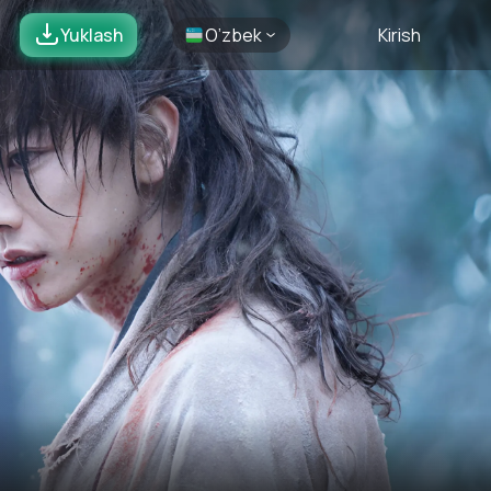
Yuklash
O’zbek
Kirish