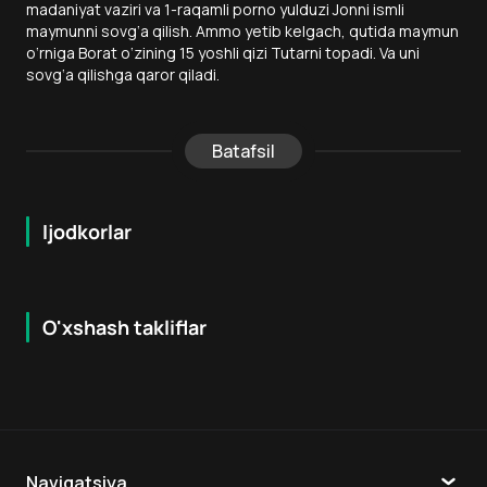
madaniyat vaziri va 1-raqamli porno yulduzi Jonni ismli
maymunni sovg‘a qilish. Ammo yetib kelgach, qutida maymun
o‘rniga Borat o‘zining 15 yoshli qizi Tutarni topadi. Va uni
sovg‘a qilishga qaror qiladi.
Batafsil
Ijodkorlar
O'xshash takliflar
6
+
6
+
Navigatsiya