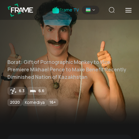
Frame TV
Borat: Gift of Pornographic Monkey to Vice
Premiere Mikhael Pence to Make Benefit Recently
Diminished Nation of Kazakhstan
6.3
6.6
Komediya
2020
16
+