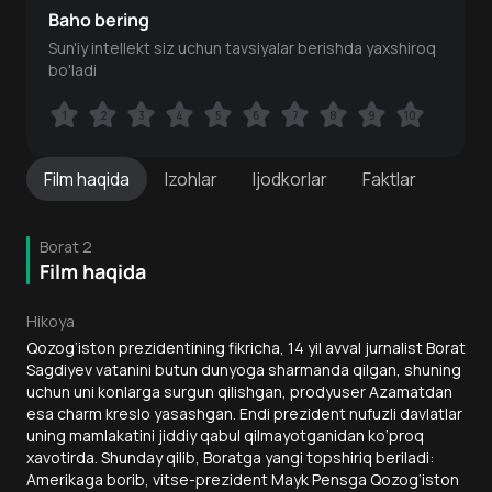
Baho bering
Sun'iy intellekt siz uchun tavsiyalar berishda yaxshiroq
bo'ladi
1
1
2
2
3
3
4
4
5
5
6
6
7
7
8
8
9
9
10
10
Film
haqida
Izohlar
Ijodkorlar
Faktlar
Borat 2
Film haqida
Hikoya
Qozog‘iston prezidentining fikricha, 14 yil avval jurnalist Borat
Sagdiyev vatanini butun dunyoga sharmanda qilgan, shuning
uchun uni konlarga surgun qilishgan, prodyuser Azamatdan
esa charm kreslo yasashgan. Endi prezident nufuzli davlatlar
uning mamlakatini jiddiy qabul qilmayotganidan ko‘proq
xavotirda. Shunday qilib, Boratga yangi topshiriq beriladi:
Amerikaga borib, vitse-prezident Mayk Pensga Qozog‘iston