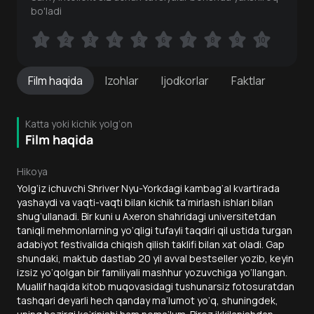
bo'ladi
1
1
2
2
3
3
4
4
5
5
6
6
7
7
8
8
9
9
10
10
Film
haqida
Izohlar
Ijodkorlar
Faktlar
Katta yoki kichik yolg‘on
Film haqida
Hikoya
Yolg‘iz ichuvchi Shriver Nyu-Yorkdagi kambag‘al kvartirada
yashaydi va vaqti-vaqti bilan kichik ta’mirlash ishlari bilan
shug‘ullanadi. Bir kuni u Axeron shahridagi universitetdan
taniqli mehmonlarning yo‘qligi tufayli taqdiri qil ustida turgan
adabiyot festivalida chiqish qilish taklifi bilan xat oladi. Gap
shundaki, maktub dastlab 20 yil avval bestseller yozib, keyin
izsiz yo‘qolgan bir familiyali mashhur yozuvchiga yo‘llangan.
Muallif haqida kitob muqovasidagi tushunarsiz fotosuratdan
tashqari deyarli hech qanday ma’lumot yo‘q, shuningdek,