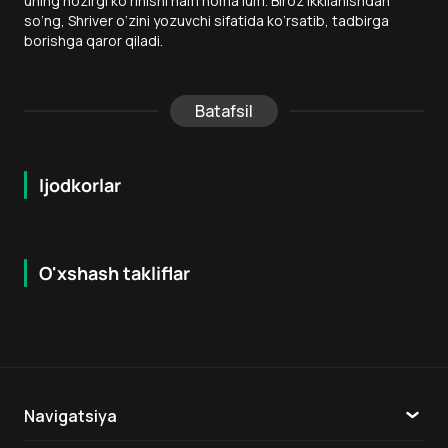
uning hozirgi ko‘rinishi ham noma’lum. Biroz ikkilanishdan
so‘ng, Shriver o‘zini yozuvchi sifatida ko‘rsatib, tadbirga
borishga qaror qiladi.
Batafsil
Ijodkorlar
O'xshash takliflar
7.3
7.9
18
+
16
+
Hafta Topi
Navigatsiya