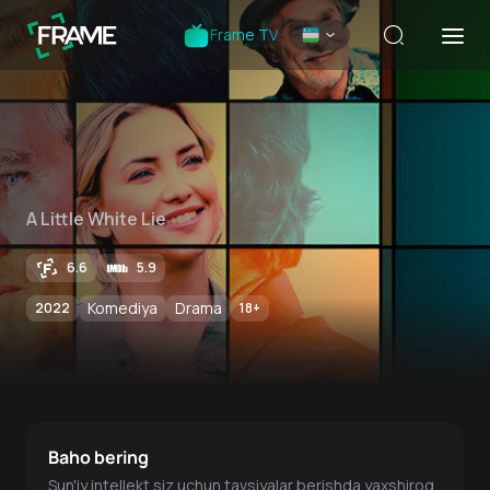
Frame TV
A Little White Lie
6.6
5.9
Komediya
Drama
2022
18
+
Baho bering
Sun'iy intellekt siz uchun tavsiyalar berishda yaxshiroq