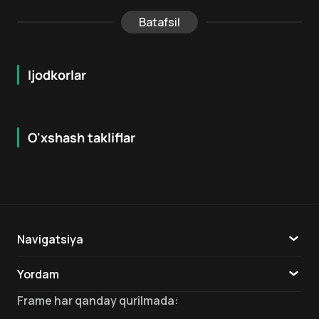
Batafsil
Ijodkorlar
O'xshash takliflar
8.1
7.9
6
+
16
+
Hafta Topi
Navigatsiya
Katalog
Yordam
TV
Aloqa
Frame
har qanday qurilmada
: