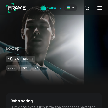
Frame TV
Боксер
7.5
6.1
Drama
2022
12
+
Baho bering
Sun'iy intellekt siz uchun tavsiyalar berishda yaxshiroq