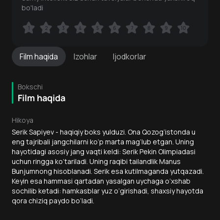
bo'ladi
1
1
2
2
3
3
4
4
5
5
6
6
7
7
8
8
9
9
10
10
Film
haqida
Izohlar
Ijodkorlar
Bokschi
Film haqida
Hikoya
Serik Sapiyev - haqiqiy boks yulduzi. Ona Qozog‘istonda u
eng tajribali jangchilarni ko‘p marta mag‘lub etgan. Uning
hayotidagi asosiy jang vaqti keldi: Serik Pekin Olimpiadasi
uchun ringga ko‘tariladi. Uning raqibi tailandlik Manus
Bunjumnong hisoblanadi. Serik esa kutilmaganda yutqazadi.
Keyin esa hammasi qartadan yasalgan uychaga o‘xshab
sochilib ketadi: hamkasblar yuz o‘girishadi, shaxsiy hayotda
qora chiziq paydo bo‘ladi.