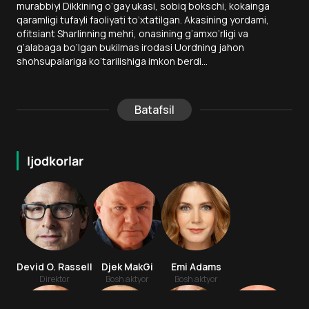
murabbiyi Dikkining o‘gay ukasi, sobiq bokschi, kokainga
qaramligi tufayli faoliyati to‘xtatilgan. Akasining yordami,
ofitsiant Sharlinning mehri, onasining g‘amxo‘rligi va
g‘alabaga bo‘lgan bukilmas irodasi Uordning jahon
shohsupalariga ko‘tarilishiga imkon berdi...
Batafsil
Ijodkorlar
Devid O. Rassell
Djek MakGi
Emi Adams
Direktor
Bosh aktyor
Bosh aktyor