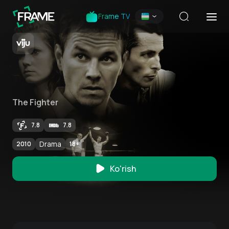
Frame TV
The Fighter
7.8
7.8
Drama
2010
18
+
Ko'rish