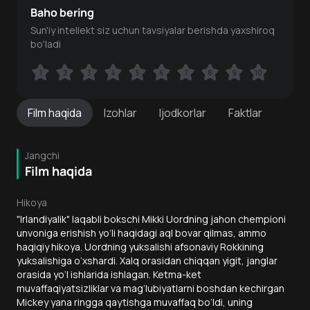
Baho bering
Sun'iy intellekt siz uchun tavsiyalar berishda yaxshiroq
bo'ladi
1
1
2
2
3
3
4
4
5
5
6
6
7
7
8
8
9
9
10
10
Film
haqida
Izohlar
Ijodkorlar
Faktlar
Jangchi
Film haqida
Hikoya
"Irlandiyalik" laqabli bokschi Mikki Uordning jahon chempioni
unvoniga erishish yo‘li haqidagi aql bovar qilmas, ammo
haqiqiy hikoya. Uordning yuksalishi afsonaviy Rokkining
yuksalishiga o‘xshardi. Xalq orasidan chiqqan yigit, janglar
orasida yo‘l ishlarida ishlagan. Ketma-ket
muvaffaqiyatsizliklar va mag‘lubiyatlarni boshdan kechirgan
Mickey yana ringga qaytishga muvaffaq bo‘ldi, uning