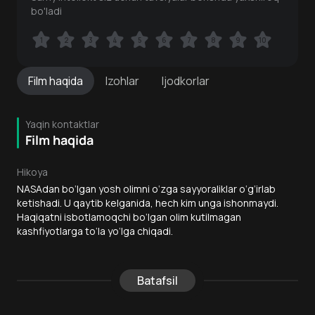
bo'ladi
1
1
2
2
3
3
4
4
5
5
6
6
7
7
8
8
9
9
10
10
Film
haqida
Izohlar
Ijodkorlar
Yaqin kontaktlar
Film haqida
Hikoya
NASAdan bo‘lgan yosh olimni o‘zga sayyoraliklar o‘g‘irlab
ketishadi. U qaytib kelganida, hech kim unga ishonmaydi.
Haqiqatni isbotlamoqchi bo‘lgan olim kutilmagan
kashfiyotlarga to‘la yo‘lga chiqadi.
Batafsil