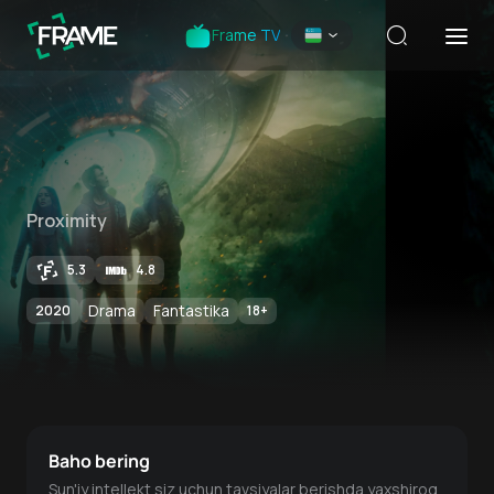
Frame TV
Proximity
5.3
4.8
Drama
Fantastika
2020
18
+
Baho bering
Sun'iy intellekt siz uchun tavsiyalar berishda yaxshiroq