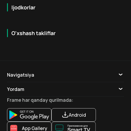
Ijodkorlar
O'xshash takliflar
7.9
8.6
16
+
18
+
Hafta Topi
Hafta Topi
Navigatsiya
Katalog
Yordam
TV
Aloqa
Frame
har qanday qurilmada
:
Ilovalar
Android