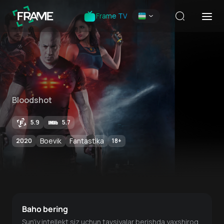
Frame TV
Bloodshot
5.9
5.7
Boevik
Fantastika
2020
18
+
Baho bering
Sun'iy intellekt siz uchun tavsiyalar berishda yaxshiroq