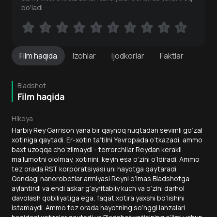
bo'ladi
1
1
2
2
3
3
4
4
5
5
6
6
7
7
8
8
9
9
10
10
Film
haqida
Izohlar
Ijodkorlar
Faktlar
Bladshot
Film haqida
Hikoya
Harbiy Rey Garrison yana bir qaynoq nuqtadan sevimli go‘zal
xotiniga qaytadi. Er-xotin ta’tilni Yevropada o‘tkazadi, ammo
baxt uzoqqa cho‘zilmaydi - terrorchilar Reydan kerakli
ma’lumotni ololmay, xotinini, keyin esa o‘zini o‘ldiradi. Ammo
tez orada RST korporatsiyasi uni hayotga qaytaradi.
Qondagi nanorobotlar armiyasi Reyni o‘lmas Bladshotga
aylantirdi va endi askar g‘ayritabiiy kuch va o‘zini darhol
davolash qobiliyatiga ega, faqat xotira yaxshi bo‘lishini
istamaydi. Ammo tez orada hayotning so‘nggi lahzalari