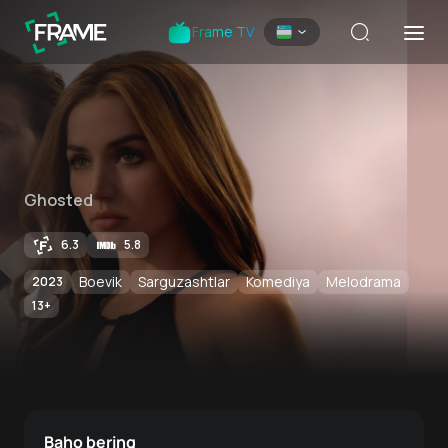
Frame TV
Ghosted
6.3
5.8
Boevik
Sarguzashtlar
Komediya
Melodrama
2023
13
+
Baho bering