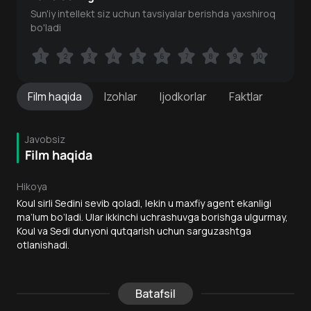
Sun'iy intellekt siz uchun tavsiyalar berishda yaxshiroq
bo'ladi
1
1
2
2
3
3
4
4
5
5
6
6
7
7
8
8
9
9
10
10
Film
haqida
Izohlar
Ijodkorlar
Faktlar
Javobsiz
Film haqida
Hikoya
Koul sirli Sedini sevib qoladi, lekin u maxfiy agent ekanligi
ma’lum bo‘ladi. Ular ikkinchi uchrashuvga borishga ulgurmay,
Koul va Sedi dunyoni qutqarish uchun sarguzashtga
otlanishadi.
Batafsil