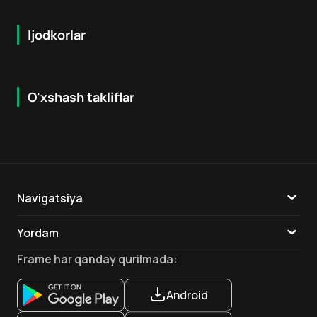
Ijodkorlar
O'xshash takliflar
5.8
7.9
12
+
16
+
Hafta Topi
Navigatsiya
Katalog
Yordam
TV
Aloqa
Frame
har qanday qurilmada
:
Ilovalar
Android