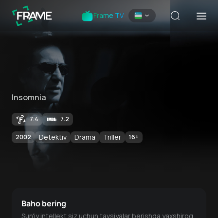
Frame TV
Insomnia
7.4
7.2
Detektiv
Drama
Triller
2002
16
+
Baho bering
Sun'iy intellekt siz uchun tavsiyalar berishda yaxshiroq