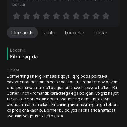
bo'ladi
1
1
2
2
3
3
4
4
5
5
6
6
7
7
8
8
9
9
10
10
Film
haqida
Izohlar
Ijodkorlar
Faktlar
Bedorlik
Film haqida
Hikoya
Dormerning sherigi kimsasiz qoyali qirg‘oqda politsiya
navbatchilaridan birida halok bo‘ladi. Bu orada tergov davom
etib, politsiyachilar qo‘lida gumonlanuvchi paydo bo‘ladi. Bu
Uolter Finch - romantik xarakterga ega bo‘lgan, yolg‘iz hayot
tarzini olib boradigan odam. Sherigining o‘limi detektivni
uyqudan mahrum qiladi. Finchning hiyla-nayranglariga tobora
ko‘proq chalkashib, Dormer bu oq yoz kechalarida nafaqat
uyqusini yo‘qotish xavfi ostida.