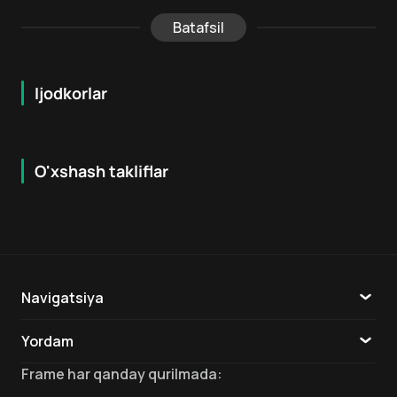
Batafsil
Ijodkorlar
O'xshash takliflar
5.9
7.9
18
+
16
+
Hafta Topi
Navigatsiya
Katalog
Yordam
TV
Aloqa
Frame
har qanday qurilmada
: