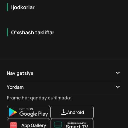
Ijodkorlar
O'xshash takliflar
7.9
8.6
16
+
18
+
Hafta Topi
Hafta Topi
Navigatsiya
Katalog
Yordam
TV
Aloqa
Frame
har qanday qurilmada
:
Ilovalar
Android