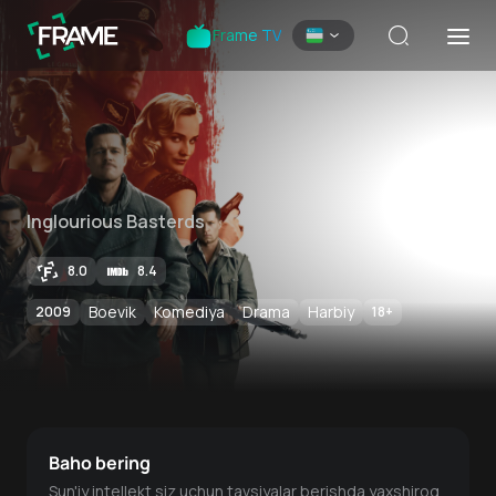
Frame TV
Inglourious Basterds
8.0
8.4
Boevik
Komediya
Drama
Harbiy
2009
18
+
Baho bering
Sun'iy intellekt siz uchun tavsiyalar berishda yaxshiroq