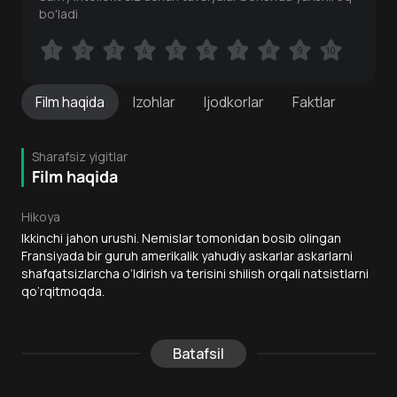
bo'ladi
1
1
2
2
3
3
4
4
5
5
6
6
7
7
8
8
9
9
10
10
Film
haqida
Izohlar
Ijodkorlar
Faktlar
Sharafsiz yigitlar
Film haqida
Hikoya
Ikkinchi jahon urushi. Nemislar tomonidan bosib olingan
Fransiyada bir guruh amerikalik yahudiy askarlar askarlarni
shafqatsizlarcha o‘ldirish va terisini shilish orqali natsistlarni
qo‘rqitmoqda.
Batafsil