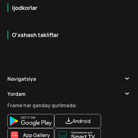
Ijodkorlar
O'xshash takliflar
7.9
8.6
16
+
18
+
Hafta Topi
Hafta Topi
Navigatsiya
Katalog
Yordam
TV
Aloqa
Frame
har qanday qurilmada
:
Ilovalar
Android