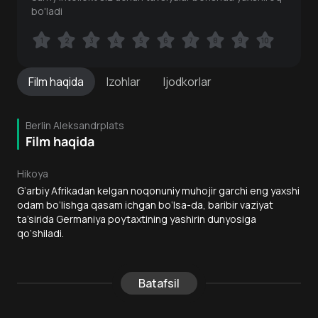
bo'ladi
1
1
2
2
3
3
4
4
5
5
6
6
7
7
8
8
9
9
10
10
Film
haqida
Izohlar
Ijodkorlar
Berlin Aleksandrplats
Film haqida
Hikoya
G‘arbiy Afrikadan kelgan noqonuniy muhojir garchi eng yaxshi
odam bo‘lishga qasam ichgan bo‘lsa-da, baribir vaziyat
ta’sirida Germaniya poytaxtining yashirin dunyosiga
qo‘shiladi.
Batafsil