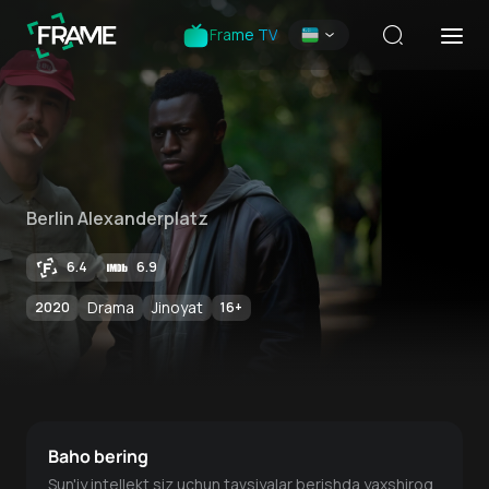
Frame TV
Berlin Alexanderplatz
6.4
6.9
Drama
Jinoyat
2020
16
+
Baho bering
Sun'iy intellekt siz uchun tavsiyalar berishda yaxshiroq