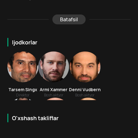
Batafsil
Ijodkorlar
Tarsem Singx
Armi Xammer
Denni Vudbern
Direktor
Bosh aktyor
Bosh aktyor
O'xshash takliflar
6.4
6.8
6
+
6
+
Djo Gnofo
Djordan Prentis
Djuliya Roberts