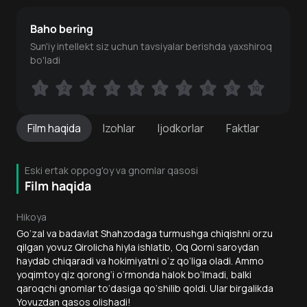
Baho bering
Sun'iy intellekt siz uchun tavsiyalar berishda yaxshiroq
bo'ladi
1
1
2
2
3
3
4
4
5
5
6
6
7
7
8
8
9
9
10
10
Film
haqida
Izohlar
Ijodkorlar
Faktlar
Eski ertak oppog'oy va gnomlar qasosi
Film haqida
Hikoya
Go‘zal va badavlat Shahzodaga turmushga chiqishni orzu
qilgan yovuz Qirolicha hiyla ishlatib, Oq Qorni saroydan
haydab chiqaradi va hokimiyatni o‘z qo‘liga oladi. Ammo
yoqimtoy qiz qorong‘i o‘rmonda halok bo‘lmadi, balki
qaroqchi gnomlar to‘dasiga qo‘shilib qoldi. Ular birgalikda
Yovuzdan qasos olishadi!